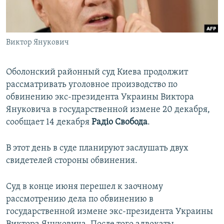
ПРИСОЕДИНЯЙТЕСЬ!
ПОБЕДИТЕЛЕЙ НЕ СУДЯТ?
КРЫМ.НЕПОКОРЕННЫЙ
Виктор Янукович
ELIFBE
УКРАИНСКАЯ ПРОБЛЕМА КРЫМА
Оболонский районный суд Киева продолжит
Все сайты RFE/RL
рассматривать уголовное производство по
обвинению экс-президента Украины Виктора
Януковича в государственной измене 20 декабря,
сообщает 14 декабря
Радiо Свобода
.
В этот день в суде планируют заслушать двух
свидетелей стороны обвинения.
Суд в конце июня перешел к заочному
рассмотрению дела по обвинению в
государственной измене экс-президента Украины