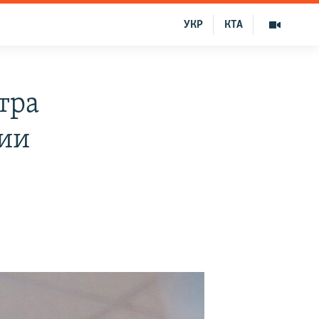
УКР
КТА
тра
нии