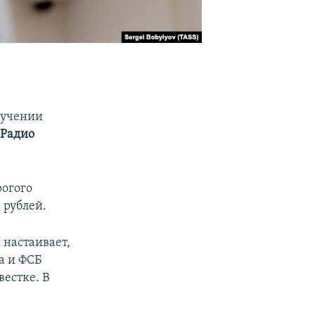
лучении
Радио
рогого
 рублей.
 настаивает,
а и ФСБ
вестке. В