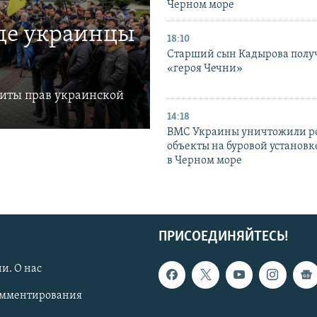
Черном море
где украинцы
18:10
Старший сын Кадырова полу
«героя Чечни»
щиты прав украинской
14:18
ВМС Украины уничтожили р
объекты на буровой установ
в Черном море
ПРИСОЕДИНЯЙТЕСЬ!
и. О нас
омментирования