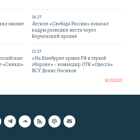
16:27
чил звание
Легион «Свобода России» показал
кадры разведки моста через
Керченский пролив
13:27
оссийские
«На Кинбурне армия РФ в глухой
ке «Сиваш»
обороне» – командир ОТК «Одесса»
ВСУ Денис Носиков
БОЛЬШЕ