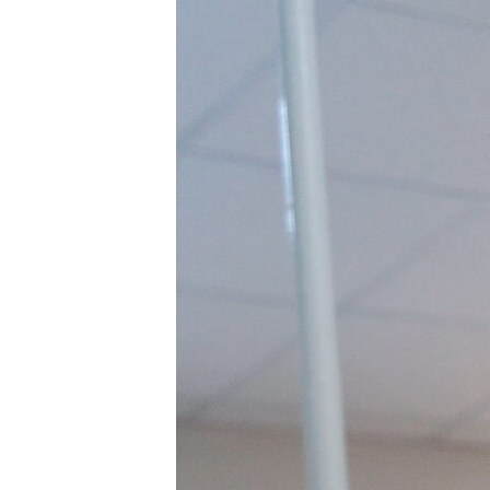
ПОБЕДИТЕЛЕЙ НЕ СУДЯТ?
КРЫМ.НЕПОКОРЕННЫЙ
ELIFBE
УКРАИНСКАЯ ПРОБЛЕМА КРЫМА