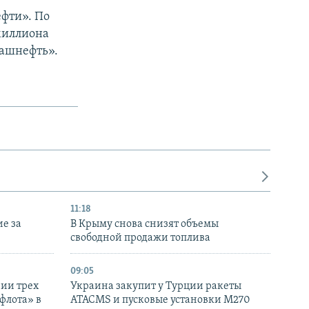
ефти». По
миллиона
Башнефть».
11:18
е за
В Крыму снова снизят объемы
свободной продажи топлива
09:05
нии трех
Украина закупит у Турции ракеты
флота» в
ATACMS и пусковые установки M270