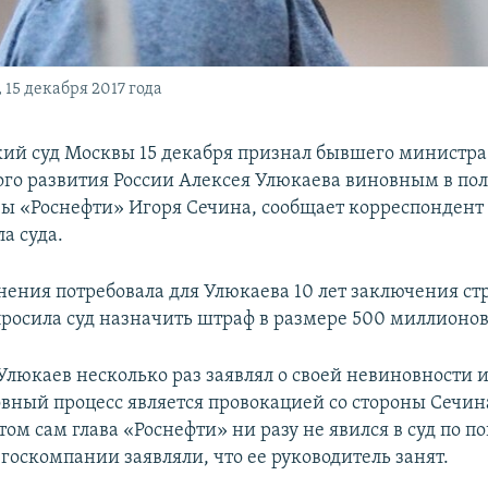
 15 декабря 2017 года
ий суд Москвы 15 декабря признал бывшего министра
го развития России Алексея Улюкаева виновным в по
авы «Роснефти» Игоря Сечина, сообщает корреспондент
ла суда.
нения потребовала для Улюкаева 10 лет заключения ст
росила суд назначить штраф в размере 500 миллионов
Улюкаев несколько раз заявлял о своей невиновности и
ловный процесс является провокацией со стороны Сечин
том сам глава «Роснефти» ни разу не явился в суд по по
госкомпании заявляли, что ее руководитель занят.