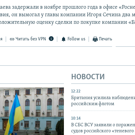
аева задержали в ноябре прошлого года в офисе «Росн
твия, он вымогал у главы компании Игоря Сечина два 
положительную оценку сделки по покупке компании «
ся
Читать без VPN
Follow us
Печать
НОВОСТИ
12:22
Британия усилила наблюдени
российским флотом
10:14
В СБС ВСУ заявили о пораже
судов российского «теневого 