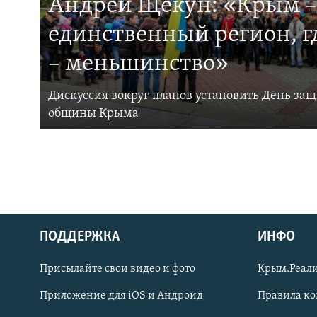
Андрей Щекун: «Крым –
единственный регион, 
– меньшинство»
Дискуссия вокруг планов установить День за
общины Крыма
ПОДДЕРЖКА
ИНФО
Українською
Присылайте свои видео и фото
Крым.Реали
Qırımtatar
Приложение для iOS и Андроид
Правила к