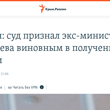
я: суд признал экс-минис
ева виновным в получе
и
 11:46
ся
Читать без VPN