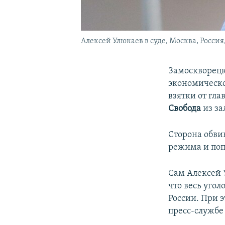
Алексей Улюкаев в суде, Москва, Россия,
Замоскворецк
экономическо
взятки от гл
Свобода
из за
Сторона обви
режима и поп
Сам Алексей 
что весь уго
России. При э
пресс-службе 