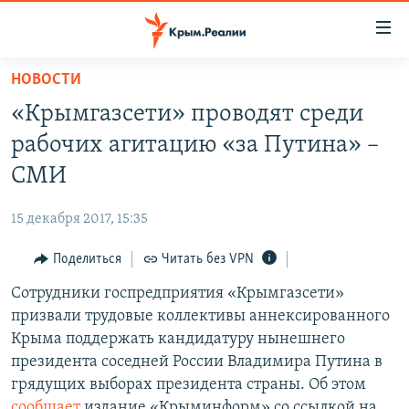
Доступность
ссылки
Вернуться
НОВОСТИ
к
НОВОСТИ
«Крымгазсети» проводят среди
основному
СПЕЦПРОЕКТЫ
содержанию
рабочих агитацию «за Путина» –
ВОДА
Вернутся
ГРУЗ 200
СМИ
к
ИСТОРИЯ
КАРТА ВОЕННЫХ ОБЪЕКТОВ КРЫМА
главной
15 декабря 2017, 15:35
ЕЩЕ
11 ЛЕТ ОККУПАЦИИ КРЫМА. 11 ИСТОРИЙ СОПРОТИВЛЕНИЯ
навигации
Вернутся
Поделиться
Читать без VPN
РАДІО СВОБОДА
ИНТЕРАКТИВ
к
Сотрудники госпредприятия «Крымгазсети»
КАК ОБОЙТИ БЛОКИРОВКУ
ИНФОГРАФИКА
поиску
призвали трудовые коллективы аннексированного
ТЕЛЕПРОЕКТ КРЫМ.РЕАЛИИ
Крыма поддержать кандидатуру нынешнего
Українською
президента соседней России Владимира Путина в
СОВЕТЫ ПРАВОЗАЩИТНИКОВ
Qırımtatar
грядущих выборах президента страны. Об этом
ПРОПАВШИЕ БЕЗ ВЕСТИ
сообщает
издание «Крыминформ» со ссылкой на