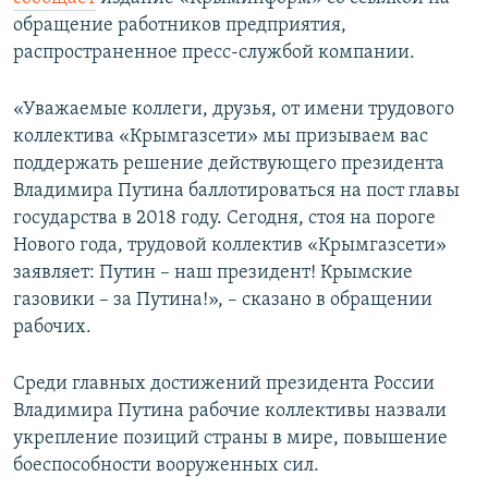
ПРИСОЕДИНЯЙТЕСЬ!
ПОБЕДИТЕЛЕЙ НЕ СУДЯТ?
обращение работников предприятия,
распространенное пресс-службой компании.
КРЫМ.НЕПОКОРЕННЫЙ
ELIFBE
«Уважаемые коллеги, друзья, от имени трудового
коллектива «Крымгазсети» мы призываем вас
УКРАИНСКАЯ ПРОБЛЕМА КРЫМА
поддержать решение действующего президента
Все сайты RFE/RL
Владимира Путина баллотироваться на пост главы
государства в 2018 году. Сегодня, стоя на пороге
Нового года, трудовой коллектив «Крымгазсети»
заявляет: Путин – наш президент! Крымские
газовики – за Путина!», – сказано в обращении
рабочих.
Среди главных достижений президента России
Владимира Путина рабочие коллективы назвали
укрепление позиций страны в мире, повышение
боеспособности вооруженных сил.