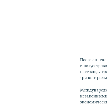
После аннекс
и полуостров
настоящая гр
три контроль
Международн
незаконными 
экономически