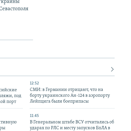
 Украины
Севастополя
12:52
СМИ: в Германии отрицают, что на
ссийские
борту украинского Ан-124 в аэропорту
пляжи, под
Лейпцига были боеприпасы
кой порт
11:45
ктивную
В Генеральном штабе ВСУ отчитались об
уры
ударах по РЛС и месту запусков БпЛА в