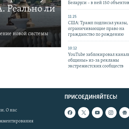
Беларуси – в ней 150 объекто
. Реально ли
11:25
США: Трамп подписал указы,
ограничивающие право на
ление новой системы
гражданство по рождению
10:12
YouTube заблокировал канал
общины» из-за рекламы
экстремистских сообществ
ПРИСОЕДИНЯЙТЕСЬ!
и. О нас
омментирования