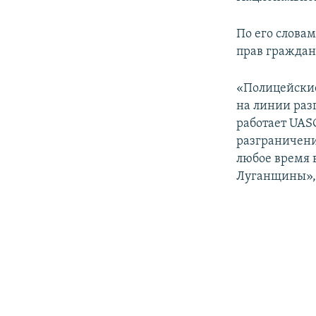
ПОБЕДИТЕЛЕЙ НЕ СУДЯТ?
КРЫМ.НЕПОКОРЕННЫЙ
По его слова
прав граждан
ELIFBE
УКРАИНСКАЯ ПРОБЛЕМА КРЫМА
«Полицейские
на линии раз
работает UAS
разграничени
любое время 
Луганщины», 