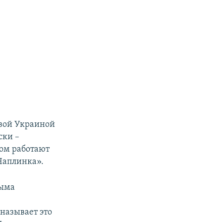
овой Украиной
ски –
мом работают
Чаплинка».
рыма
называет это