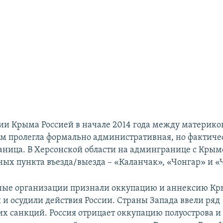
ии Крыма Россией в начале 2014 года между материк
ом пролегла формально административная, но фактиче
аница. В Херсонской области на админгранице с Кры
ных пункта въезда/выезда – «Каланчак», «Чонгар» и «
ые организации признали оккупацию и аннексию К
и осудили действия России. Страны Запада ввели ряд
х санкций. Россия отрицает оккупацию полуострова и 