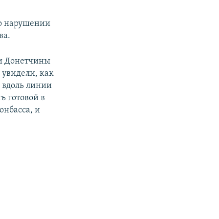
 о нарушении
ва.
ии Донетчины
 увидели, как
и вдоль линии
ь готовой в
онбасса, и