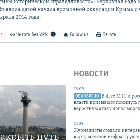
нием исторической справедливости». Верховная Рада
бъявила датой начала временной оккупации Крыма и 
враля 2014 года.
ся
Читать без VPN
Follow us
Печать
НОВОСТИ
13:09
В Ялте МЧС и ро
ОБНОВЛЕНО
власти призывают покинуть 
вероятную атаку попал морс
12:29
Журналисты создали интера
закрыть путь
карту военной инфраструкт