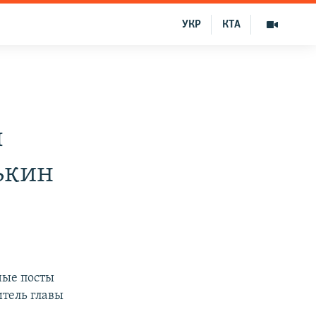
УКР
КТА
ы
ькин
ные посты
тель главы