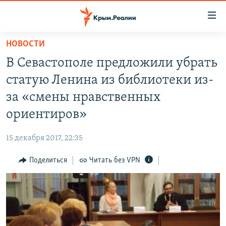
Доступность
ссылки
Вернуться
НОВОСТИ
к
НОВОСТИ
В Севастополе предложили убрать
основному
СПЕЦПРОЕКТЫ
содержанию
статую Ленина из библиотеки из-
ВОДА
Вернутся
ГРУЗ 200
за «смены нравственных
к
ИСТОРИЯ
КАРТА ВОЕННЫХ ОБЪЕКТОВ КРЫМА
ориентиров»
главной
ЕЩЕ
11 ЛЕТ ОККУПАЦИИ КРЫМА. 11 ИСТОРИЙ СОПРОТИВЛЕНИЯ
навигации
15 декабря 2017, 22:35
Вернутся
РАДІО СВОБОДА
ИНТЕРАКТИВ
к
Поделиться
Читать без VPN
КАК ОБОЙТИ БЛОКИРОВКУ
ИНФОГРАФИКА
поиску
ТЕЛЕПРОЕКТ КРЫМ.РЕАЛИИ
Українською
СОВЕТЫ ПРАВОЗАЩИТНИКОВ
Qırımtatar
ПРОПАВШИЕ БЕЗ ВЕСТИ