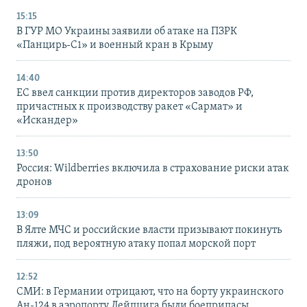
15:15
В ГУР МО Украины заявили об атаке на ПЗРК
«Панцирь-С1» и военный кран в Крыму
14:40
ЕС ввел санкции против директоров заводов РФ,
причастных к производству ракет «Сармат» и
«Искандер»
13:50
Россия: Wildberries включила в страхование риски атак
дронов
13:09
В Ялте МЧС и российские власти призывают покинуть
пляжи, под вероятную атаку попал морской порт
12:52
СМИ: в Германии отрицают, что на борту украинского
Ан-124 в аэропорту Лейпцига были боеприпасы