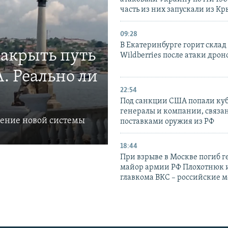
часть из них запускали из К
09:28
В Екатеринбурге горит склад
закрыть путь
Wildberries после атаки дрон
. Реально ли
22:54
Под санкции США попали ку
генералы и компании, связа
ление новой системы
поставками оружия из РФ
18:44
При взрыве в Москве погиб г
майор армии РФ Плохотнюк и
главкома ВКС – российские 