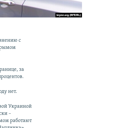
авнению с
Крымом
ранице, за
процентов.
ду нет.
овой Украиной
ски –
ымом работают
Чаплинка».