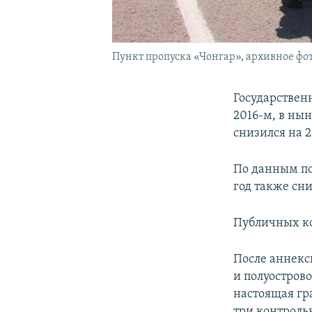
Пункт пропуска «Чонгар», архивное фо
Государствен
2016-м, в ны
снизился на 2
По данным по
год также сн
Публичных ко
После аннекс
и полуостров
настоящая гр
три контроль