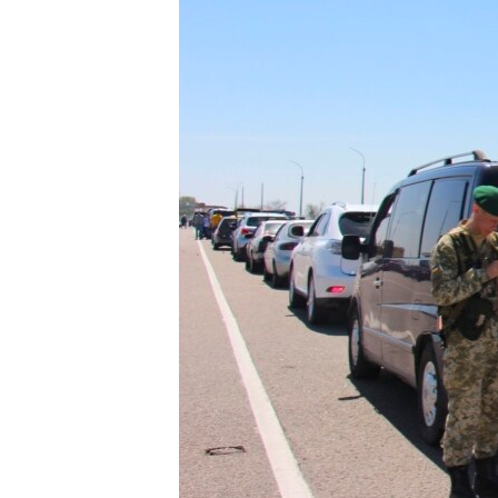
ПОБЕДИТЕЛЕЙ НЕ СУДЯТ?
КРЫМ.НЕПОКОРЕННЫЙ
ELIFBE
УКРАИНСКАЯ ПРОБЛЕМА КРЫМА