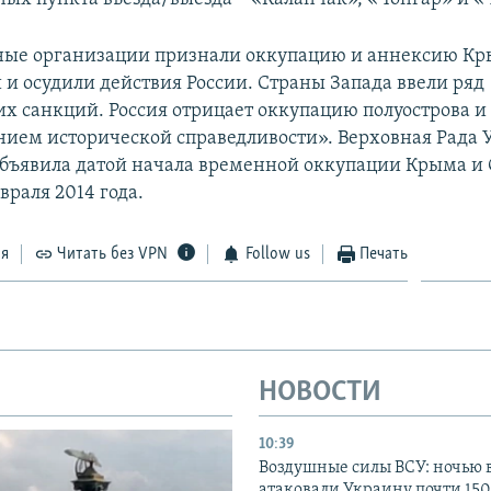
ые организации признали оккупацию и аннексию К
и осудили действия России. Страны Запада ввели ряд
х санкций. Россия отрицает оккупацию полуострова и 
нием исторической справедливости». Верховная Рада
бъявила датой начала временной оккупации Крыма и 
враля 2014 года.
ся
Читать без VPN
Follow us
Печать
НОВОСТИ
10:39
Воздушные силы ВСУ: ночью 
атаковали Украину почти 150