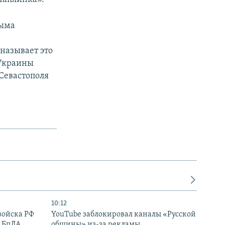
рыма
называет это
 Украины
Севастополя
10:12
войска РФ
YouTube заблокировал каналы «Русской
 БпЛА,
общины» из-за рекламы