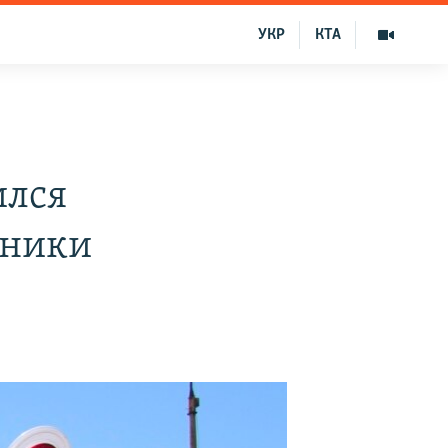
УКР
КТА
ился
чники