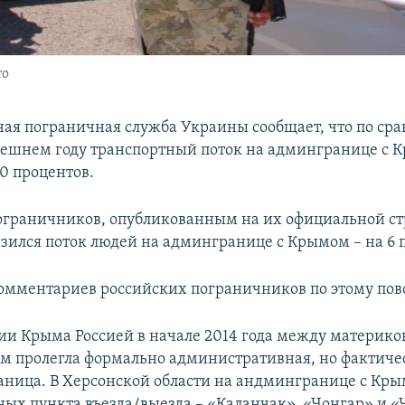
то
ная пограничная служба Украины сообщает, что по ср
нешнем году транспортный поток на админгранице с 
0 процентов.
граничников, опубликованным на их официальной ст
изился поток людей на админгранице с Крымом – на 6 
мментариев российских пограничников по этому пово
ии Крыма Россией в начале 2014 года между материк
ом пролегла формально административная, но фактиче
аница. В Херсонской области на андмингранице с Кр
ных пункта въезда/выезда – «Каланчак», «Чонгар» и «