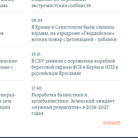
рыма
экстремистских сообществ
08:44
В Крыму и Севастополе были слышны
ов
взрывы, на аэродроме «Гвардейское»
возник пожар с детонацией – паблики
19:15
бинские
В СБУ заявили о поражении кораблей
нные с
береговой охраны ФСБ в Керчи и НПЗ в
российском Ярославле
17:40
енерал-
Разработка баллистики и
 зять
антибаллистики: Зеленский ожидает
медиа
«нужных результатов» в 2026-2027
годах
БОЛЬШЕ