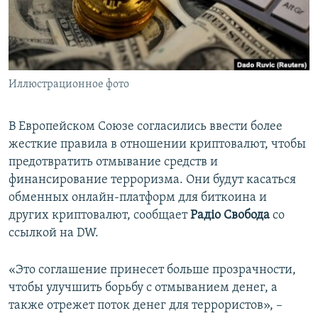
ПРИСОЕДИНЯЙТЕСЬ!
ПОБЕДИТЕЛЕЙ НЕ СУДЯТ?
КРЫМ.НЕПОКОРЕННЫЙ
ELIFBE
Иллюстрационное фото
УКРАИНСКАЯ ПРОБЛЕМА КРЫМА
Все сайты RFE/RL
В Европейском Союзе согласились ввести более
жесткие правила в отношении криптовалют, чтобы
предотвратить отмывание средств и
финансирование терроризма. Они будут касаться
обменных онлайн-платформ для биткоина и
других криптовалют, сообщает
Радіо Свобода
со
ссылкой на DW.
«Это соглашение принесет больше прозрачности,
чтобы улучшить борьбу с отмыванием денег, а
также отрежет поток денег для террористов», –