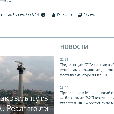
ссия».
ся
Читать без VPN
Follow us
Печать
НОВОСТИ
22:54
Под санкции США попали ку
генералы и компании, связа
поставками оружия из РФ
18:44
При взрыве в Москве погиб г
закрыть путь
майор армии РФ Плохотнюк и
главкома ВКС – российские 
. Реально ли