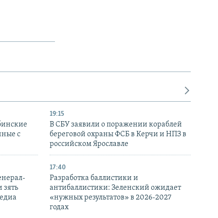
19:15
бинские
В СБУ заявили о поражении кораблей
нные с
береговой охраны ФСБ в Керчи и НПЗ в
российском Ярославле
17:40
енерал-
Разработка баллистики и
 зять
антибаллистики: Зеленский ожидает
медиа
«нужных результатов» в 2026-2027
годах