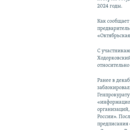
ПОБЕДИТЕЛЕЙ НЕ СУДЯТ?
2024 годы.
КРЫМ.НЕПОКОРЕННЫЙ
Как сообщает
ELIFBE
предваритель
УКРАИНСКАЯ ПРОБЛЕМА КРЫМА
«Октябрьская
С участникам
Ходорковский
относительно
Ранее в дека
заблокировал
Генпрокуратур
«информацио
организаций,
России». Посл
предписания 