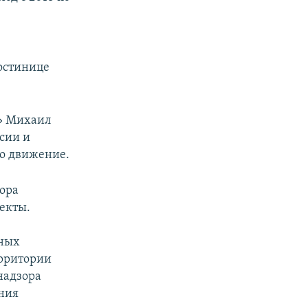
,
остинице
и» Михаил
сии и
го движение.
ора
екты.
ных
ерритории
надзора
ния