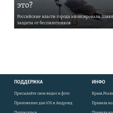
это?
Российские власти города анонсировали появ
защиты от беспилотников
ПОДДЕРЖКА
ИНФО
Українською
Присылайте свои видео и фото
Крым.Реали
Qırımtatar
Приложение для iOS и Андроид
Правила к
Подписаться
Правила к