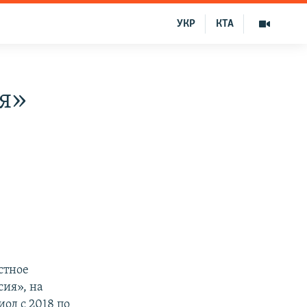
УКР
КТА
я»
стное
ия», на
од с 2018 по