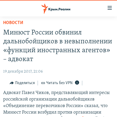
Доступность
ссылки
Вернуться
НОВОСТИ
к
НОВОСТИ
Минюст России обвинил
основному
СПЕЦПРОЕКТЫ
содержанию
дальнобойщиков в невыполнении
ВОДА
Вернутся
ГРУЗ 200
«функций иностранных агентов»
к
ИСТОРИЯ
КАРТА ВОЕННЫХ ОБЪЕКТОВ КРЫМА
– адвокат
главной
ЕЩЕ
11 ЛЕТ ОККУПАЦИИ КРЫМА. 11 ИСТОРИЙ СОПРОТИВЛЕНИЯ
навигации
19 декабря 2017, 21:06
Вернутся
РАДІО СВОБОДА
ИНТЕРАКТИВ
к
Поделиться
Читать без VPN
КАК ОБОЙТИ БЛОКИРОВКУ
ИНФОГРАФИКА
поиску
Адвокат Павел Чиков, представляющий интересы
ТЕЛЕПРОЕКТ КРЫМ.РЕАЛИИ
Українською
российской организации дальнобойщиков
СОВЕТЫ ПРАВОЗАЩИТНИКОВ
«Объединение перевозчиков России» сказал, что
Qırımtatar
Минюст России возбудил против организации
ПРОПАВШИЕ БЕЗ ВЕСТИ