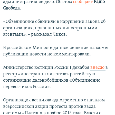
административное дело. Об этом
сообщает
Радіо
ПРИСОЕДИНЯЙТЕСЬ!
ПОБЕДИТЕЛЕЙ НЕ СУДЯТ?
Свобода
.
КРЫМ.НЕПОКОРЕННЫЙ
«Объединение обвинили в нарушении закона об
ELIFBE
организациях, признанных «иностранными
УКРАИНСКАЯ ПРОБЛЕМА КРЫМА
агентами», – рассказал Чиков.
Все сайты RFE/RL
В российском Минюсте данное решение на момент
публикации новости не комментировали.
Министерство юстиции России 1 декабря
внесло
в
реестр «иностранных агентов» российскую
организацию дальнобойщиков «Объединение
перевозчиков России».
Организация возникла одновременно с началом
всероссийской акции протеста против ввода
системы «Платон» в ноябре 2015 года. Власти с