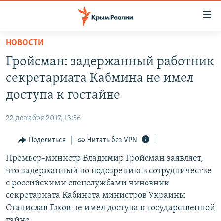
Доступность
ссылки
Вернуться
НОВОСТИ
к
НОВОСТИ
Гройсман: задержанный работник
основному
СПЕЦПРОЕКТЫ
содержанию
секретариата Кабмина не имел
ВОДА
Вернутся
ГРУЗ 200
доступа к гостайне
к
ИСТОРИЯ
КАРТА ВОЕННЫХ ОБЪЕКТОВ КРЫМА
главной
22 декабря 2017, 13:56
ЕЩЕ
11 ЛЕТ ОККУПАЦИИ КРЫМА. 11 ИСТОРИЙ СОПРОТИВЛЕНИЯ
навигации
Вернутся
Поделиться
Читать без VPN
РАДІО СВОБОДА
ИНТЕРАКТИВ
к
Премьер-министр Владимир Гройсман заявляет,
КАК ОБОЙТИ БЛОКИРОВКУ
ИНФОГРАФИКА
поиску
что задержанный по подозрению в сотрудничестве
ТЕЛЕПРОЕКТ КРЫМ.РЕАЛИИ
с российскими спецслужбами чиновник
Українською
секретариата Кабинета министров Украины
СОВЕТЫ ПРАВОЗАЩИТНИКОВ
Qırımtatar
Станислав Ежов не имел доступа к государственной
ПРОПАВШИЕ БЕЗ ВЕСТИ
тайне.