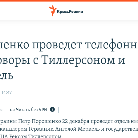
енко проведет телефон
оворы с Тиллерсоном и
ль
 14:47
ся
Читать без VPN
раины Петр Порошенко 22 декабря проведет отдельн
 канцлером Германии Ангелой Меркель и государств
ША Рексом Тиллерсоном.