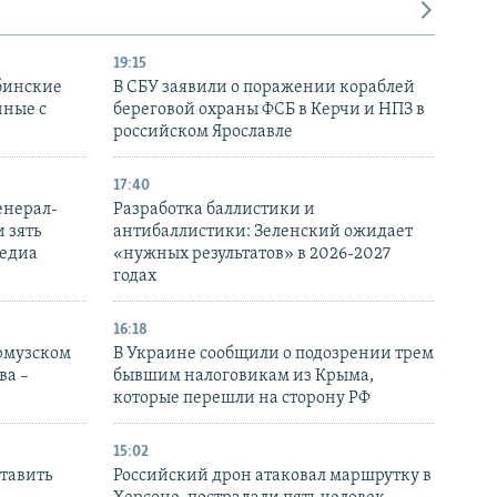
19:15
бинские
В СБУ заявили о поражении кораблей
нные с
береговой охраны ФСБ в Керчи и НПЗ в
российском Ярославле
17:40
енерал-
Разработка баллистики и
 зять
антибаллистики: Зеленский ожидает
медиа
«нужных результатов» в 2026-2027
годах
16:18
Ормузском
В Украине сообщили о подозрении трем
ва –
бывшим налоговикам из Крыма,
которые перешли на сторону РФ
15:02
тавить
Российский дрон атаковал маршрутку в