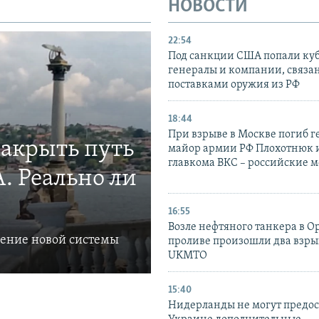
НОВОСТИ
22:54
Под санкции США попали ку
генералы и компании, связа
поставками оружия из РФ
18:44
При взрыве в Москве погиб г
закрыть путь
майор армии РФ Плохотнюк и
главкома ВКС – российские 
. Реально ли
16:55
Возле нефтяного танкера в 
ление новой системы
проливе произошли два взры
UKMTO
15:40
Нидерланды не могут предос