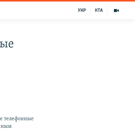
УКР
КТА
ные
ые телефонные
енным