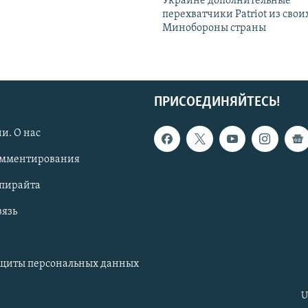
Украине дополнительные
перехватчики Patriot из своих
Минобороны страны
ПРИСОЕДИНЯЙТЕСЬ!
и. О нас
омментирования
опирайта
вязь
ащиты персональных данных
U