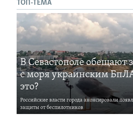
ТОП-ТЕМА
В Севастополе обещают 
с моря украинским БпЛА
это?
Российские власти города анонсировали появ
защиты от беспилотников