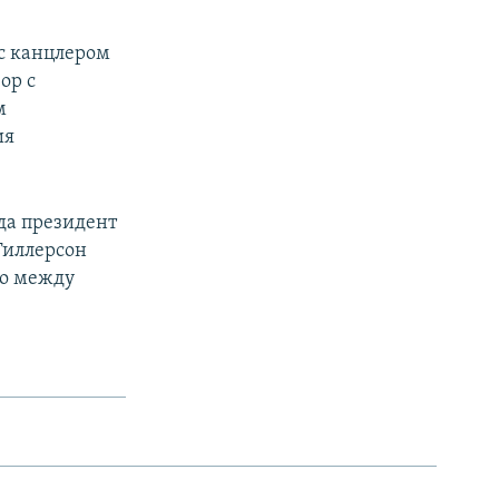
 с канцлером
ор с
м
ия
да президент
Тиллерсон
во между