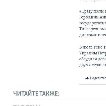
ПОБЕДИТЕЛЕЙ НЕ СУДЯТ?
КРЫМ.НЕПОКОРЕННЫЙ
«Сразу после
Германии Анг
ELIFBE
государстве
УКРАИНСКАЯ ПРОБЛЕМА КРЫМА
Тиллерсоном»
дипломатиче
В июле Рекс 
Украины Петр
обсудили деэ
двумя страна
Поделить
ЧИТАЙТЕ ТАКЖЕ: