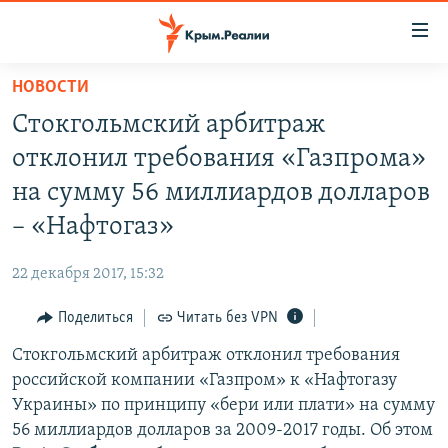
Доступность
ссылки
Вернуться
НОВОСТИ
к
НОВОСТИ
Стокгольмский арбитраж
основному
СПЕЦПРОЕКТЫ
содержанию
отклонил требования «Газпрома»
ВОДА
Вернутся
ГРУЗ 200
на сумму 56 миллиардов долларов
к
ИСТОРИЯ
КАРТА ВОЕННЫХ ОБЪЕКТОВ КРЫМА
– «Нафтогаз»
главной
ЕЩЕ
11 ЛЕТ ОККУПАЦИИ КРЫМА. 11 ИСТОРИЙ СОПРОТИВЛЕНИЯ
навигации
22 декабря 2017, 15:32
Вернутся
РАДІО СВОБОДА
ИНТЕРАКТИВ
к
Поделиться
Читать без VPN
КАК ОБОЙТИ БЛОКИРОВКУ
ИНФОГРАФИКА
поиску
Стокгольмский арбитраж отклонил требования
ТЕЛЕПРОЕКТ КРЫМ.РЕАЛИИ
Українською
российской компании «Газпром» к «Нафтогазу
СОВЕТЫ ПРАВОЗАЩИТНИКОВ
Украины» по принципу «бери или плати» на сумму
Qırımtatar
56 миллиардов долларов за 2009-2017 годы. Об этом
ПРОПАВШИЕ БЕЗ ВЕСТИ