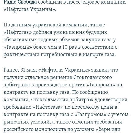
Радіо Свобода
сообщили в пресс-службе компании
ПРИСОЕДИНЯЙТЕСЬ!
ПОБЕДИТЕЛЕЙ НЕ СУДЯТ?
«Нафтогаз Украины».
КРЫМ.НЕПОКОРЕННЫЙ
По данным украинской компании, также
ELIFBE
«Нафтогаз» добился уменьшения будущих
УКРАИНСКАЯ ПРОБЛЕМА КРЫМА
обязательных годовых объемов закупки газа у
Все сайты RFE/RL
«Газпрома» более чем в 10 раз в соответствии с
фактическими потребностями в импорте газа.
Ранее, 31 мая, «Нафтогаз Украины» заявил, что
получил отдельное решение Стокгольмского
арбитража в производстве против «Газпрома» по
контракту на поставку газа. По сообщению
компании, Стокгольмский арбитраж удовлетворил
требование «Нафтогаза» по пересмотру цены в
контракте на поставку газа с «Газпромом» с учетом
рыночных условий, а также отменил требования
российского монополиста по условию «бери или