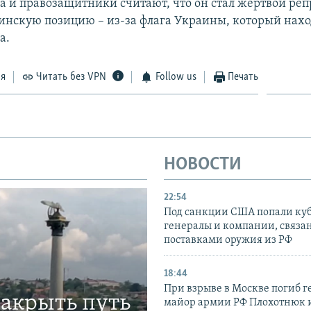
а и правозащитники считают, что он стал жертвой реп
инскую позицию – из-за флага Украины, который нахо
а.
ся
Читать без VPN
Follow us
Печать
НОВОСТИ
22:54
Под санкции США попали ку
генералы и компании, связа
поставками оружия из РФ
18:44
При взрыве в Москве погиб г
закрыть путь
майор армии РФ Плохотнюк и