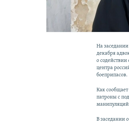
На заседании
декабря адво
о содействии
центра росси
боеприпасов.
Как сообщает
патроны с по
манипуляций 
В заседании о