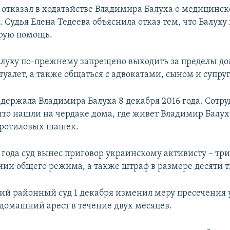
д отказал в ходатайстве Владимира Балуха о медицинс
 Судья Елена Тедеева объяснила отказ тем, что Балуху
рую помощь.
луху по-прежнему запрещено выходить за пределы до
 туалет, а также общаться с адвокатами, сыном и супру
адержала Владимира Балуха 8 декабря 2016 года. Сотр
что нашли на чердаке дома, где живет Владимир Балух
тротиловых шашек.
7 года суд вынес приговор украинскому активисту – три
нии общего режима, а также штраф в размере десяти т
ий районный суд 1 декабря изменил меру пресечения
 домашний арест в течение двух месяцев.