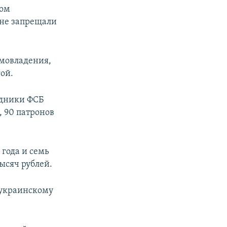
ком
 не запрещали
мовладения,
гой.
удники ФСБ
, 90 патронов
 года и семь
ысяч рублей.
 украинскому