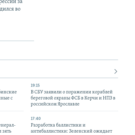
рессий за
дился во
19:15
бинские
В СБУ заявили о поражении кораблей
нные с
береговой охраны ФСБ в Керчи и НПЗ в
российском Ярославле
17:40
енерал-
Разработка баллистики и
 зять
антибаллистики: Зеленский ожидает