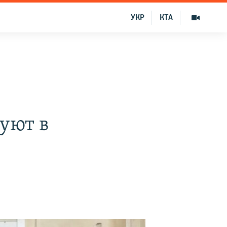
УКР
КТА
уют в