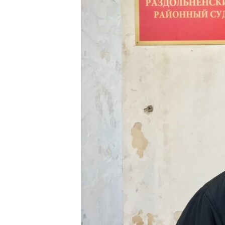
ПОБЕДИТЕЛЕЙ НЕ СУДЯТ?
КРЫМ.НЕПОКОРЕННЫЙ
ELIFBE
УКРАИНСКАЯ ПРОБЛЕМА КРЫМА