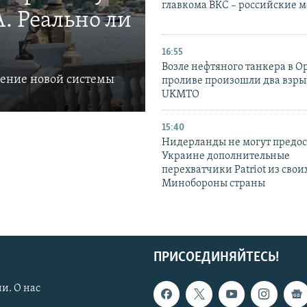
главкома ВКС – российские 
. Реально ли
16:55
Возле нефтяного танкера в 
ление новой системы
проливе произошли два взры
UKMTO
15:40
Нидерланды не могут предос
Украине дополнительные
перехватчики Patriot из своих
Минобороны страны
ПРИСОЕДИНЯЙТЕСЬ!
и. О нас