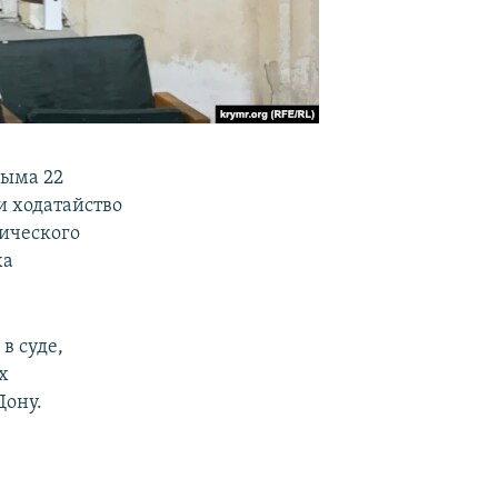
рыма 22
и ходатайство
ического
ха
в суде,
х
Дону.