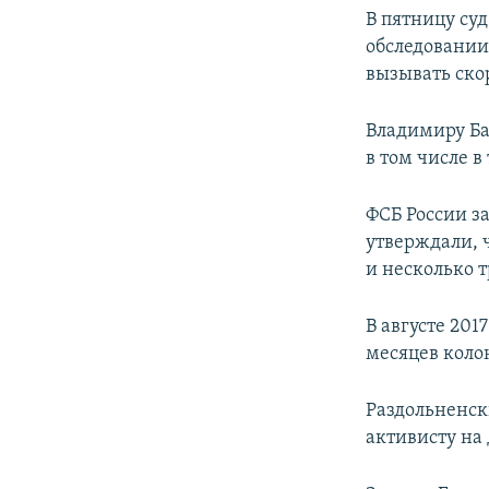
В пятницу су
обследовании.
вызывать ско
Владимиру Ба
в том числе в
ФСБ России з
утверждали, 
и несколько 
В августе 201
месяцев коло
Раздольненск
активисту на