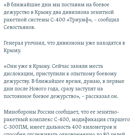
«В ближайшие дни мы поставим на боевое
ПРИСОЕДИНЯЙТЕСЬ!
ПОБЕДИТЕЛЕЙ НЕ СУДЯТ?
дежурство в Крыму два дивизиона зенитной
КРЫМ.НЕПОКОРЕННЫЙ
ракетной системы С-400 «Триумф», – сообщил
Севостьянов.
ELIFBE
УКРАИНСКАЯ ПРОБЛЕМА КРЫМА
Генерал уточнил, что дивизионы уже находятся в
Все сайты RFE/RL
Крыму.
«Они уже в Крыму. Сейчас заняли места
дислокации, приступили к опытному боевому
дежурству. В ближайшее время, думаю, в первые
дни после Нового года, сразу заступят на
постоянное боевое дежурство», – рассказал он.
Минобороны России сообщает, что ее зенитно-
ракетный комплекс С-400, модификация старшего
С-300ПМ, имеет дальность 400 километров и
способен отслеживать одновременно до 80 целей.