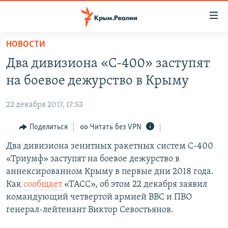
Доступность
ссылки
Вернуться
НОВОСТИ
к
НОВОСТИ
Два дивизиона «С-400» заступят
основному
СПЕЦПРОЕКТЫ
содержанию
на боевое дежурство в Крыму
ВОДА
Вернутся
ГРУЗ 200
к
22 декабря 2017, 17:53
ИСТОРИЯ
КАРТА ВОЕННЫХ ОБЪЕКТОВ КРЫМА
главной
ЕЩЕ
Поделиться
Читать без VPN
11 ЛЕТ ОККУПАЦИИ КРЫМА. 11 ИСТОРИЙ СОПРОТИВЛЕНИЯ
навигации
Вернутся
РАДІО СВОБОДА
Два дивизиона зенитных ракетных систем С-400
ИНТЕРАКТИВ
к
«Триумф» заступят на боевое дежурство в
КАК ОБОЙТИ БЛОКИРОВКУ
ИНФОГРАФИКА
поиску
аннексированном Крыму в первые дни 2018 года.
ТЕЛЕПРОЕКТ КРЫМ.РЕАЛИИ
Как
сообщает
«ТАСС», об этом 22 декабря заявил
Українською
командующий четвертой армией ВВС и ПВО
СОВЕТЫ ПРАВОЗАЩИТНИКОВ
Qırımtatar
генерал-лейтенант Виктор Севостьянов.
ПРОПАВШИЕ БЕЗ ВЕСТИ