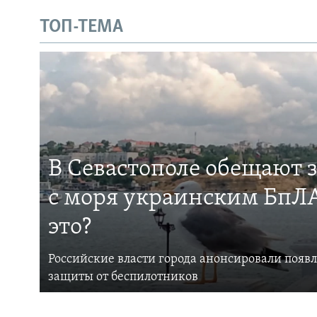
ТОП-ТЕМА
В Севастополе обещают 
с моря украинским БпЛА
это?
Российские власти города анонсировали появ
защиты от беспилотников