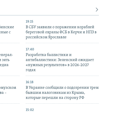
19:15
бинские
В СБУ заявили о поражении кораблей
нные с
береговой охраны ФСБ в Керчи и НПЗ в
российском Ярославле
17:40
енерал-
Разработка баллистики и
 зять
антибаллистики: Зеленский ожидает
медиа
«нужных результатов» в 2026-2027
годах
16:18
Ормузском
В Украине сообщили о подозрении трем
ва –
бывшим налоговикам из Крыма,
которые перешли на сторону РФ
15:02