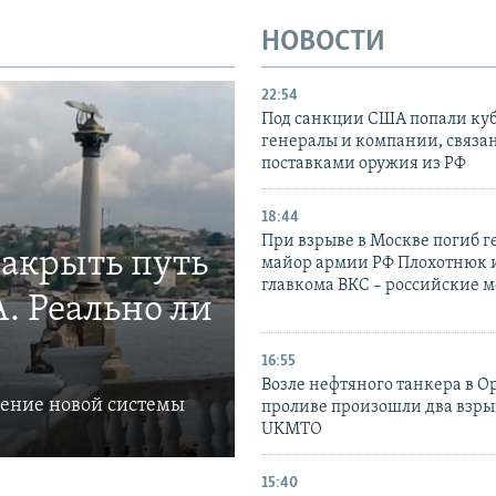
НОВОСТИ
22:54
Под санкции США попали ку
генералы и компании, связа
поставками оружия из РФ
18:44
При взрыве в Москве погиб г
закрыть путь
майор армии РФ Плохотнюк и
главкома ВКС – российские 
. Реально ли
16:55
Возле нефтяного танкера в 
ление новой системы
проливе произошли два взры
UKMTO
15:40