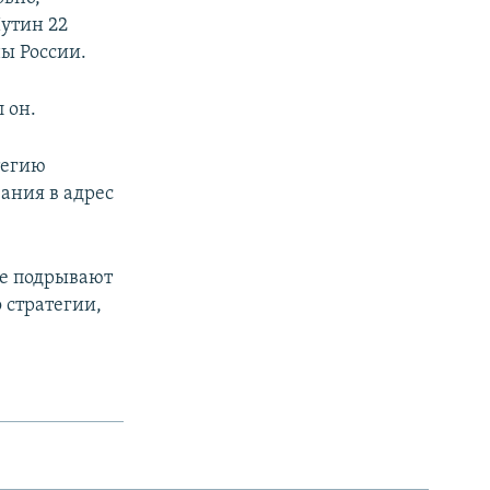
Путин 22
ы России.
 он.
тегию
ания в адрес
ые подрывают
 стратегии,