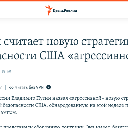
 считает новую стратег
аcности США «агрессивн
 19:59
ся
Читать без VPN
ссии Владимир Путин назвал «агрессивной» новую ст
 безопасности США, обнародованную на этой неделе 
рампом.
 представили оборонную доктрину. Она имеет, безусл