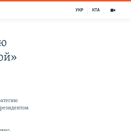
УКР
КТА
ию
ой»
ратегию
президентом
овно,