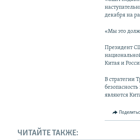
ПОБЕДИТЕЛЕЙ НЕ СУДЯТ?
наступательны
КРЫМ.НЕПОКОРЕННЫЙ
декабря на р
ELIFBE
«Мы это долж
УКРАИНСКАЯ ПРОБЛЕМА КРЫМА
Президент СШ
национальной
Китая и Росси
В стратегии 
безопасность
являются Кита
Поделить
ЧИТАЙТЕ ТАКЖЕ: