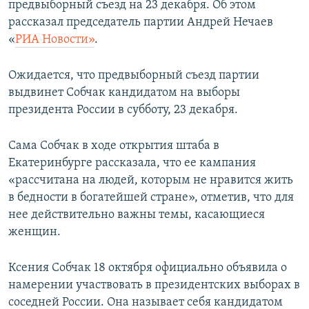
предвыборный съезд на 23 декабря. Об этом
ПРИСОЕДИНЯЙТЕСЬ!
ПОБЕДИТЕЛЕЙ НЕ СУДЯТ?
рассказал председатель партии Андрей Нечаев
КРЫМ.НЕПОКОРЕННЫЙ
«
РИА Новости»
.
ELIFBE
Ожидается, что предвыборный съезд партии
УКРАИНСКАЯ ПРОБЛЕМА КРЫМА
выдвинет Собчак кандидатом на выборы
Все сайты RFE/RL
президента России в субботу, 23 декабря.
Сама Собчак в ходе открытия штаба в
Екатеринбурге рассказала, что ее кампания
«рассчитана на людей, которым не нравится жить
в бедности в богатейшей стране», отметив, что для
нее действительно важны темы, касающиеся
женщин.
Ксения Собчак 18 октября официально объявила о
намерении участвовать в президентских выборах в
соседней России. Она называет себя кандидатом