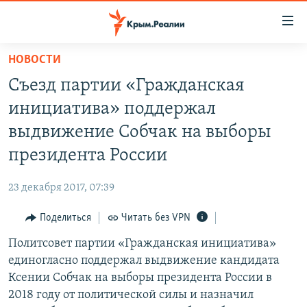
Доступность
ссылки
Вернуться
НОВОСТИ
к
НОВОСТИ
Съезд партии «Гражданская
основному
СПЕЦПРОЕКТЫ
содержанию
инициатива» поддержал
ВОДА
Вернутся
ГРУЗ 200
выдвижение Собчак на выборы
к
ИСТОРИЯ
КАРТА ВОЕННЫХ ОБЪЕКТОВ КРЫМА
президента России
главной
ЕЩЕ
11 ЛЕТ ОККУПАЦИИ КРЫМА. 11 ИСТОРИЙ СОПРОТИВЛЕНИЯ
навигации
23 декабря 2017, 07:39
Вернутся
РАДІО СВОБОДА
ИНТЕРАКТИВ
к
Поделиться
Читать без VPN
КАК ОБОЙТИ БЛОКИРОВКУ
ИНФОГРАФИКА
поиску
Политсовет партии «Гражданская инициатива»
ТЕЛЕПРОЕКТ КРЫМ.РЕАЛИИ
Українською
единогласно поддержал выдвижение кандидата
СОВЕТЫ ПРАВОЗАЩИТНИКОВ
Ксении Собчак на выборы президента России в
Qırımtatar
2018 году от политической силы и назначил
ПРОПАВШИЕ БЕЗ ВЕСТИ