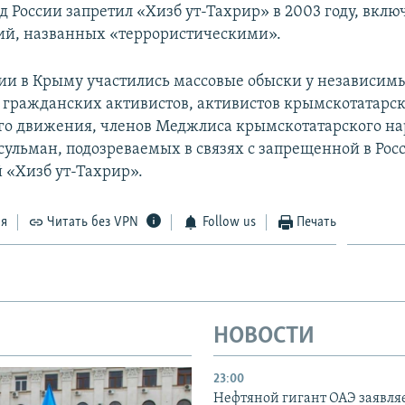
 России запретил «Хизб ут-Тахрир» в 2003 году, вклю
ий, названных «террористическими».
ии в Крыму участились массовые обыски у независим
 гражданских активистов, активистов крымскотатарск
о движения, членов Меджлиса крымскотатарского нар
ульман, подозреваемых в связях с запрещенной в Рос
 «Хизб ут-Тахрир».
ся
Читать без VPN
Follow us
Печать
НОВОСТИ
23:00
Нефтяной гигант ОАЭ заявляе