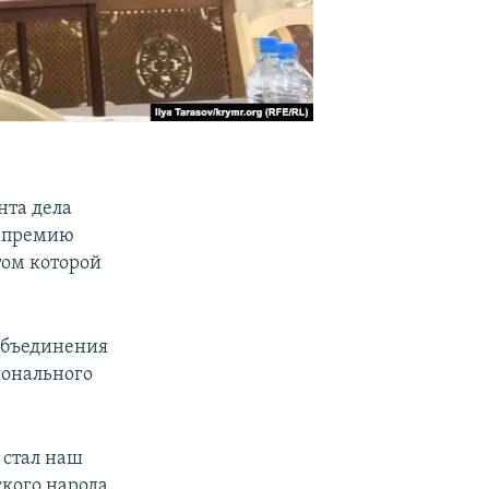
нта дела
ю премию
ом которой
 объединения
ионального
 стал наш
кого народа.