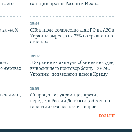
на его
санкций против России и Ирана
19:46
а 20-40%
CIR: в июле количество атак РФ на АЗС в
Украине выросло на 72% по сравнению
с июнем
18:02
дом:
В Украине выдвинули обвинение судье,
 о жертвах
выносившего приговор бойцу ГУР МО
Украины, попавшего в плен в Крыму
16:59
н стадион,
60 процентов украинцев против
передачи России Донбасса в обмен на
гарантии безопасности – опрос
БОЛЬШЕ