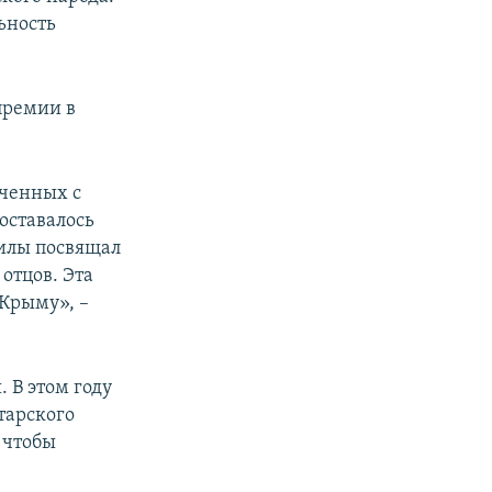
ьность
премии в
юченных с
оставалось
силы посвящал
 отцов. Эта
 Крыму», –
 В этом году
тарского
 чтобы