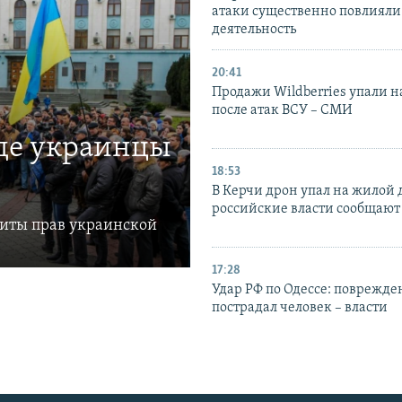
атаки существенно повлияли 
деятельность
20:41
Продажи Wildberries упали н
после атак ВСУ – СМИ
где украинцы
18:53
В Керчи дрон упал на жилой 
российские власти сообщают
щиты прав украинской
17:28
Удар РФ по Одессе: поврежде
пострадал человек – власти