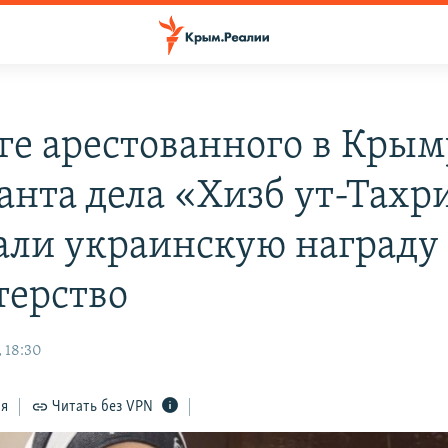
ге арестованного в Крым
анта дела «Хизб ут-Тахр
али украинскую награду 
терство
 18:30
ся
Читать без VPN