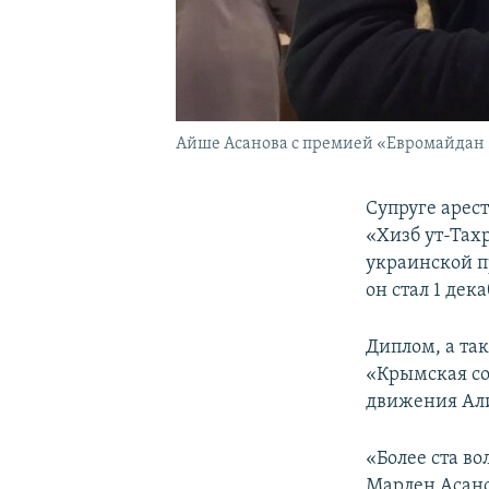
Айше Асанова с премией «Евромайдан
Супруге арес
«Хизб ут-Тах
украинской п
он стал 1 дека
Диплом, а та
«Крымская со
движения Али
«Более ста в
Марлен Асано