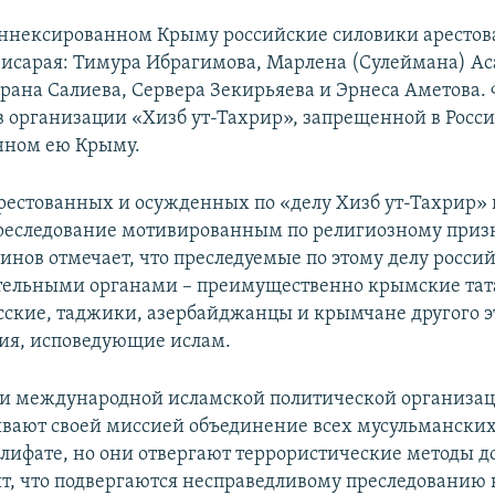
 аннексированном Крыму российские силовики аресто
исарая: Тимура Ибрагимова, Марлена (Сулеймана) Ас
йрана Салиева, Сервера Зекирьяева и Эрнеса Аметова.
 в организации «Хизб ут-Тахрир», запрещенной в Росси
нном ею Крыму.
естованных и осужденных по «делу Хизб ут-Тахрир»
реследование мотивированным по религиозному призн
инов отмечает, что преследуемые по этому делу росс
ельными органами – преимущественно крымские тата
сские, таджики, азербайджанцы и крымчане другого 
ия, исповедующие ислам.
и международной исламской политической организац
вают своей миссией объединение всех мусульманских
лифате, но они отвергают террористические методы 
ят, что подвергаются несправедливому преследованию 