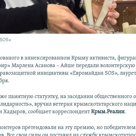
 SOS»
тованого в аннексированном Крыму активиста, фигура
рир» Марлена Асанова – Айше передали волонтерску
равозащитной инициативы «Евромайдан SOS», лаурет
бря.
кже памятную статуэтку, на заседании общественного
лидарность», вручил ветеран крымскотатарского нац
 Хадыров, сообщает корреспондент
Крым.Реалии
.
олонтеров претендовали на эту премию, но победителем
в. Все свои силы он поставил на службу крымскотатарс