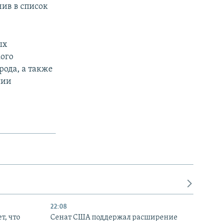
чив в список
ых
ого
ода, а также
сии
22:08
т, что
Сенат США поддержал расширение