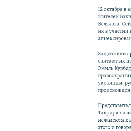
12 октября в
жителей Бахч
Белялова, Се
их в участии
аннексирова
Защитники ар
считают их п
Эмиль Курбед
правоохранит
украинцы, ру
происхожден
Представител
Тахрир» назы
исламском ха
этого и говор