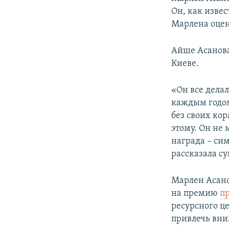
Он, как изве
Марлена оцен
Айше Асанова
Киеве.
«Он все дела
каждым годом
без своих кор
этому. Он не 
награда – сим
рассказала су
Марлен Асано
на премию
п
ресурсного це
привлечь вни