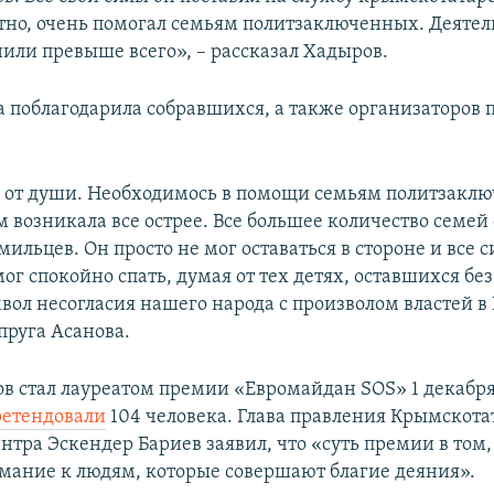
стно, очень помогал семьям политзаключенных. Деятел
или превыше всего», – рассказал Хадыров.
 поблагодарила собравшихся, а также организаторов 
л от души. Необходимось в помощи семьям политзакл
 возникала все острее. Все большее количество семей 
мильцев. Он просто не мог оставаться в стороне и все 
мог спокойно спать, думая от тех детях, оставшихся без
вол несогласия нашего народа с произволом властей в
пруга Асанова.
в стал лауреатом премии «Евромайдан SOS» 1 декабря.
ретендовали
104 человека. Глава правления Крымскота
нтра Эскендер Бариев заявил, что «суть премии в том,
мание к людям, которые совершают благие деяния».