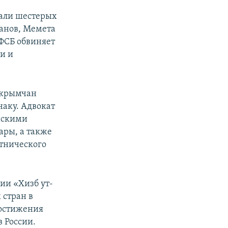
вали шестерых
анов, Мемета
 ФСБ обвиняет
и и
 крымчан
аку. Адвокат
ийскими
ры, а также
этнического
ии «Хизб ут-
 стран в
достижения
в России.