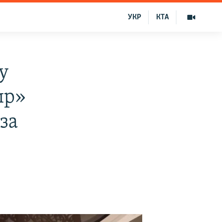
УКР
КТА
у
ир»
за