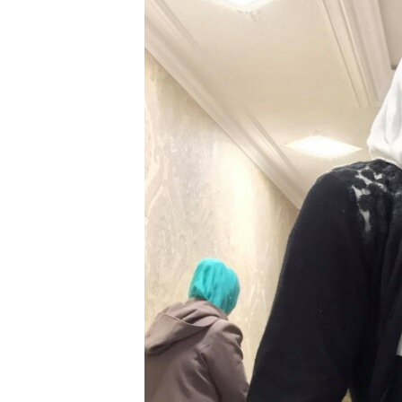
ПОБЕДИТЕЛЕЙ НЕ СУДЯТ?
КРЫМ.НЕПОКОРЕННЫЙ
ELIFBE
УКРАИНСКАЯ ПРОБЛЕМА КРЫМА