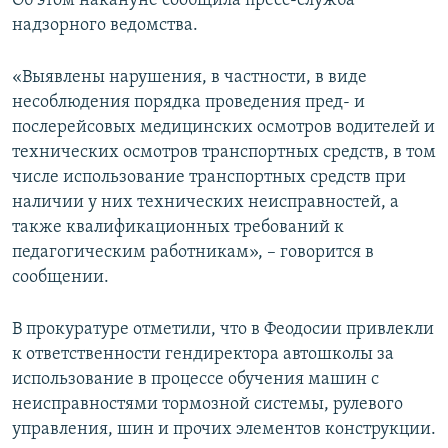
Об этом накануне сообщила пресс-служба
ПРИСОЕДИНЯЙТЕСЬ!
ПОБЕДИТЕЛЕЙ НЕ СУДЯТ?
надзорного ведомства.
КРЫМ.НЕПОКОРЕННЫЙ
«Выявлены нарушения, в частности, в виде
ELIFBE
несоблюдения порядка проведения пред- и
послерейсовых медицинских осмотров водителей и
УКРАИНСКАЯ ПРОБЛЕМА КРЫМА
технических осмотров транспортных средств, в том
Все сайты RFE/RL
числе использование транспортных средств при
наличии у них технических неисправностей, а
также квалификационных требований к
педагогическим работникам», – говорится в
сообщении.
В прокуратуре отметили, что в Феодосии привлекли
к ответственности гендиректора автошколы за
использование в процессе обучения машин с
неисправностями тормозной системы, рулевого
управления, шин и прочих элементов конструкции.