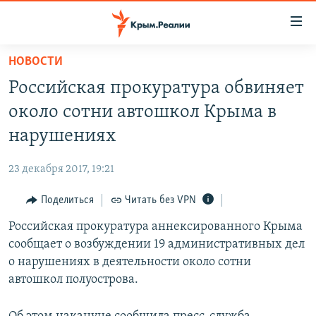
Доступность
ссылки
Вернуться
НОВОСТИ
к
НОВОСТИ
Российская прокуратура обвиняет
основному
СПЕЦПРОЕКТЫ
содержанию
около сотни автошкол Крыма в
ВОДА
Вернутся
ГРУЗ 200
нарушениях
к
ИСТОРИЯ
КАРТА ВОЕННЫХ ОБЪЕКТОВ КРЫМА
главной
23 декабря 2017, 19:21
ЕЩЕ
11 ЛЕТ ОККУПАЦИИ КРЫМА. 11 ИСТОРИЙ СОПРОТИВЛЕНИЯ
навигации
Вернутся
Поделиться
Читать без VPN
РАДІО СВОБОДА
ИНТЕРАКТИВ
к
Российская прокуратура аннексированного Крыма
КАК ОБОЙТИ БЛОКИРОВКУ
ИНФОГРАФИКА
поиску
сообщает о возбуждении 19 административных дел
ТЕЛЕПРОЕКТ КРЫМ.РЕАЛИИ
о нарушениях в деятельности около сотни
Українською
автошкол полуострова.
СОВЕТЫ ПРАВОЗАЩИТНИКОВ
Qırımtatar
ПРОПАВШИЕ БЕЗ ВЕСТИ