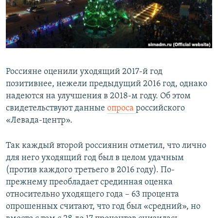
ПРИСОЕДИНЯЙТЕСЬ!
ПОБЕДИТЕЛЕЙ НЕ СУДЯТ?
КРЫМ.НЕПОКОРЕННЫЙ
ELIFBE
УКРАИНСКАЯ ПРОБЛЕМА КРЫМА
Россияне оценили уходящий 2017-й год
Все сайты RFE/RL
позитивнее, нежели предыдущий 2016 год, однако
надеются на улучшения в 2018-м году. Об этом
свидетельствуют данные
опроса
российского
«Левада-центр».
Так каждый второй россиянин отметил, что лично
для него уходящий год был в целом удачным
(против каждого третьего в 2016 году). По-
прежнему преобладает срединная оценка
относительно уходящего года – 63 процента
опрошенных считают, что год был «средний», но