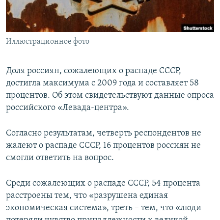
ПРИСОЕДИНЯЙТЕСЬ!
ПОБЕДИТЕЛЕЙ НЕ СУДЯТ?
КРЫМ.НЕПОКОРЕННЫЙ
Иллюстрационное фото
ELIFBE
УКРАИНСКАЯ ПРОБЛЕМА КРЫМА
Доля россиян, сожалеющих о распаде СССР,
Все сайты RFE/RL
достигла максимума с 2009 года и составляет 58
процентов. Об этом свидетельствуют данные опроса
российского «Левада-центра».
Согласно результатам, четверть респондентов не
жалеют о распаде СССР, 16 процентов россиян не
смогли ответить на вопрос.
Среди сожалеющих о распаде СССР, 54 процента
расстроены тем, что «разрушена единая
экономическая система», треть – тем, что «люди