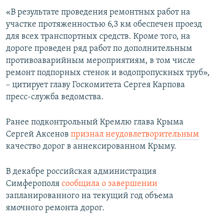
ПРИСОЕДИНЯЙТЕСЬ!
ПОБЕДИТЕЛЕЙ НЕ СУДЯТ?
«В результате проведения ремонтных работ на
участке протяженностью 6,3 км обеспечен проезд
КРЫМ.НЕПОКОРЕННЫЙ
для всех транспортных средств. Кроме того, на
ELIFBE
дороге проведен ряд работ по дополнительным
противоаварийным мероприятиям, в том числе
УКРАИНСКАЯ ПРОБЛЕМА КРЫМА
ремонт подпорных стенок и водопропускных труб»,
Все сайты RFE/RL
– цитирует главу Госкомитета Сергея Карпова
пресс-служба ведомства.
Ранее подконтрольный Кремлю глава Крыма
Сергей Аксенов
признал неудовлетворительным
качество дорог в аннексированном Крыму.
В декабре российская администрация
Симферополя
сообщила о завершении
запланированного на текущий год объема
ямочного ремонта дорог.