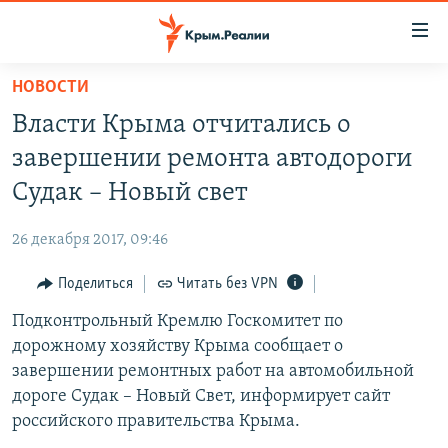
Доступность
ссылки
Вернуться
НОВОСТИ
к
НОВОСТИ
Власти Крыма отчитались о
основному
СПЕЦПРОЕКТЫ
содержанию
завершении ремонта автодороги
ВОДА
Вернутся
ГРУЗ 200
Судак – Новый свет
к
ИСТОРИЯ
КАРТА ВОЕННЫХ ОБЪЕКТОВ КРЫМА
главной
26 декабря 2017, 09:46
ЕЩЕ
11 ЛЕТ ОККУПАЦИИ КРЫМА. 11 ИСТОРИЙ СОПРОТИВЛЕНИЯ
навигации
Вернутся
Поделиться
Читать без VPN
РАДІО СВОБОДА
ИНТЕРАКТИВ
к
Подконтрольный Кремлю Госкомитет по
КАК ОБОЙТИ БЛОКИРОВКУ
ИНФОГРАФИКА
поиску
дорожному хозяйству Крыма сообщает о
ТЕЛЕПРОЕКТ КРЫМ.РЕАЛИИ
завершении ремонтных работ на автомобильной
Українською
дороге Судак – Новый Свет, информирует сайт
СОВЕТЫ ПРАВОЗАЩИТНИКОВ
Qırımtatar
российского правительства Крыма.
ПРОПАВШИЕ БЕЗ ВЕСТИ