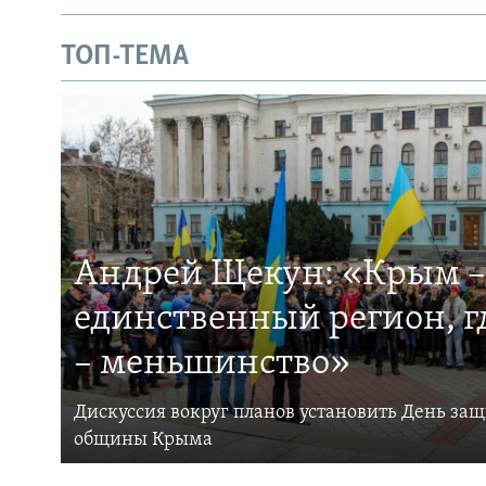
ТОП-ТЕМА
Андрей Щекун: «Крым –
единственный регион, 
– меньшинство»
Дискуссия вокруг планов установить День за
общины Крыма