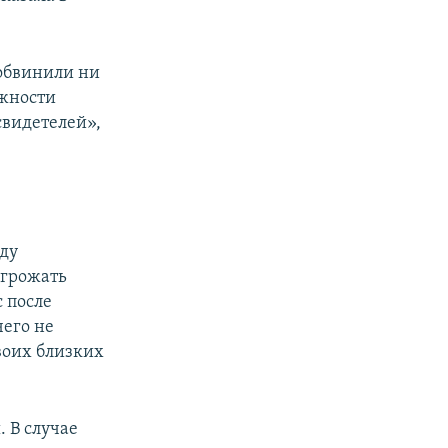
 обвинили ни
ожности
свидетелей»,
уду
угрожать
 после
чего не
своих близких
 В случае