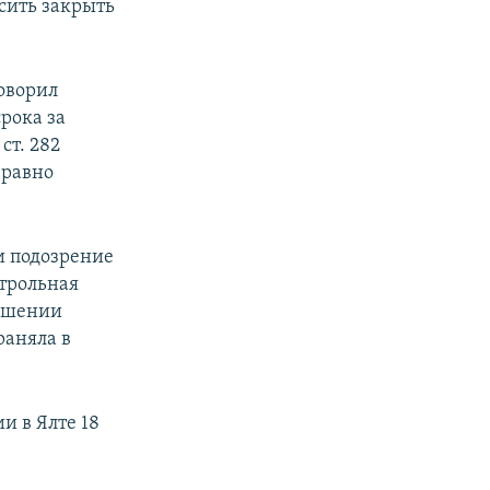
сить закрыть
оворил
рока за
ст. 282
 равно
и подозрение
нтрольная
ношении
раняла в
и в Ялте 18