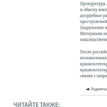
Прокуратура 
и обыску жил
досудебное р
преступлений,
(нарушение н
Материалы пе
подследствен
После россий
независимых 
крымскотатар
крымскотатар
связях с зап
Поделить
ЧИТАЙТЕ ТАКЖЕ: