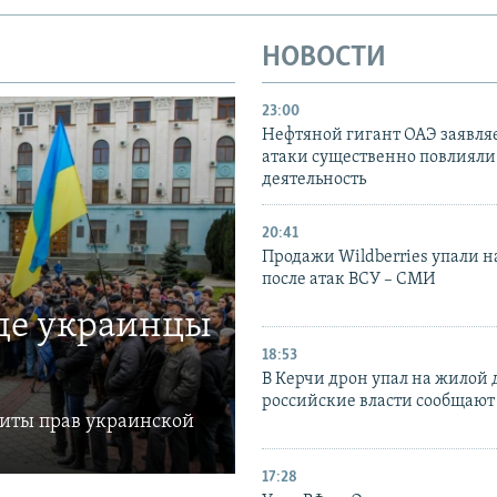
НОВОСТИ
23:00
Нефтяной гигант ОАЭ заявляе
атаки существенно повлияли 
деятельность
20:41
Продажи Wildberries упали н
после атак ВСУ – СМИ
где украинцы
18:53
В Керчи дрон упал на жилой 
российские власти сообщают
щиты прав украинской
17:28