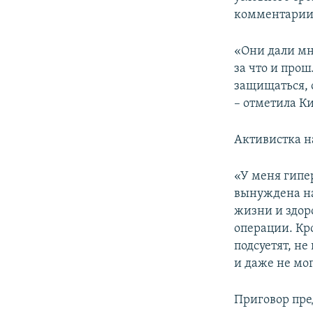
ПОБЕДИТЕЛЕЙ НЕ СУДЯТ?
комментари
КРЫМ.НЕПОКОРЕННЫЙ
«Они дали мн
ELIFBE
за что и прош
УКРАИНСКАЯ ПРОБЛЕМА КРЫМА
защищаться, 
– отметила К
Активистка н
«У меня гипер
вынуждена на
жизни и здор
операции. Кро
подсуетят, не
и даже не мог
Приговор пре