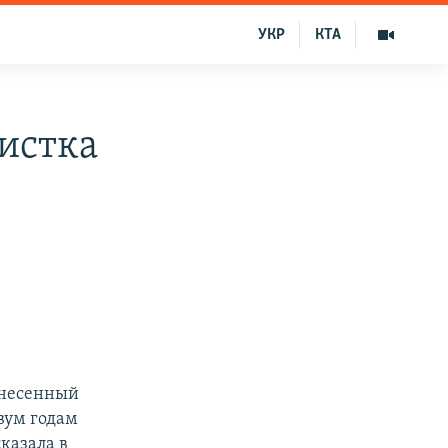
УКР
КТА
истка
ынесенный
вум годам
сказала в