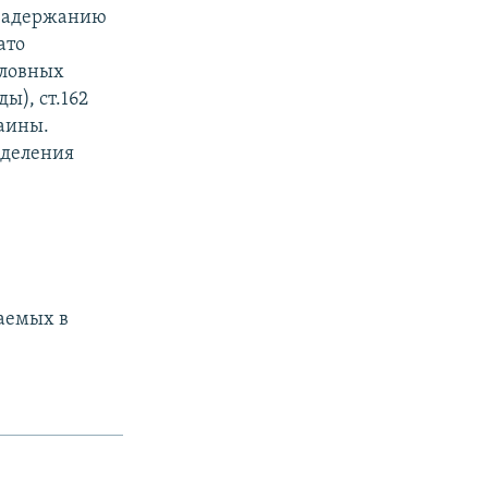
 задержанию
ато
оловных
ы), ст.162
аины.
еделения
аемых в