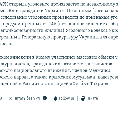
АРК открыла уголовное производство по незаконному
ья в Ялте гражданки Украины. По данным фактам нач
асследование уголовных производств по признакам уг
 предусмотренных ст. 146 (незаконное лишение свобод
еприкосновенности жилища) Уголовного кодекса Укр
реданы в Генеральную прокуратуру Украины для опр
ности.
ской аннексии в Крыму участились массовые обыски у
журналистов, гражданских активистов, активистов
ского национального движения, членов Меджлиса
ского народа, а также крымских мусульман, подозрев
рещенной в России организацией «Хизб ут-Тахрир».
ся
Читать без VPN
Follow us
Печать