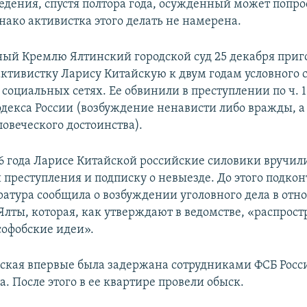
едения, спустя полтора года, осужденный может попро
нако активистка этого делать не намерена.
ый Кремлю Ялтинский городской суд 25 декабря приг
ктивистку Ларису Китайскую к двум годам условного с
социальных сетях. Ее обвинили в преступлении по ч. 1 
одекса России (возбуждение ненависти либо вражды, а
овеческого достоинства).
016 года Ларисе Китайской российские силовики вручил
 преступления и подписку о невыезде. До этого подко
ратура сообщила о возбуждении уголовного дела в от
лты, которая, как утверждают в ведомстве, «распрост
софобские идеи».
ская впервые была задержана сотрудниками ФСБ Росси
а. После этого в ее квартире провели обыск.