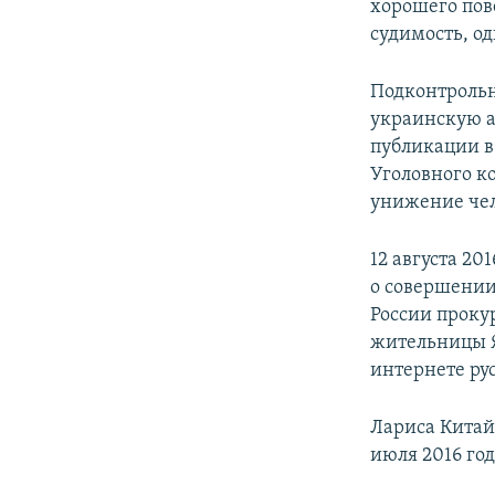
хорошего пов
судимость, од
Подконтрольн
украинскую а
публикации в 
Уголовного к
унижение чел
12 августа 2
о совершении
России проку
жительницы Я
интернете ру
Лариса Китай
июля 2016 год