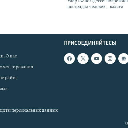
Удар РФ по Одессе: поврежде
пострадал человек – власти
ПРИСОЕДИНЯЙТЕСЬ!
и. О нас
омментирования
опирайта
вязь
ащиты персональных данных
U