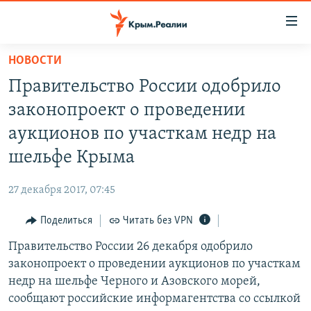
Доступность
ссылки
Вернуться
НОВОСТИ
к
НОВОСТИ
Правительство России одобрило
основному
СПЕЦПРОЕКТЫ
содержанию
законопроект о проведении
ВОДА
Вернутся
ГРУЗ 200
аукционов по участкам недр на
к
ИСТОРИЯ
КАРТА ВОЕННЫХ ОБЪЕКТОВ КРЫМА
шельфе Крыма
главной
ЕЩЕ
11 ЛЕТ ОККУПАЦИИ КРЫМА. 11 ИСТОРИЙ СОПРОТИВЛЕНИЯ
навигации
27 декабря 2017, 07:45
Вернутся
РАДІО СВОБОДА
ИНТЕРАКТИВ
к
Поделиться
Читать без VPN
КАК ОБОЙТИ БЛОКИРОВКУ
ИНФОГРАФИКА
поиску
Правительство России 26 декабря одобрило
ТЕЛЕПРОЕКТ КРЫМ.РЕАЛИИ
Українською
законопроект о проведении аукционов по участкам
СОВЕТЫ ПРАВОЗАЩИТНИКОВ
недр на шельфе Черного и Азовского морей,
Qırımtatar
сообщают российские информагентства со ссылкой
ПРОПАВШИЕ БЕЗ ВЕСТИ