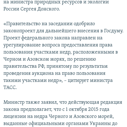
на министра природных ресурсов и экологии
ПРИСОЕДИНЯЙТЕСЬ!
ПОБЕДИТЕЛЕЙ НЕ СУДЯТ?
России Сергея Донского.
КРЫМ.НЕПОКОРЕННЫЙ
«Правительство на заседании одобрило
ELIFBE
законопроект для дальнейшего внесения в Госдуму.
УКРАИНСКАЯ ПРОБЛЕМА КРЫМА
Проект федерального закона направлен на
Все сайты RFE/RL
урегулирование вопроса предоставления права
пользования участками недр, расположенными в
Черном и Азовском морях, по решению
правительства РФ, принятому по результатам
проведения аукциона на право пользования
такими участками недр», – цитирует министра
ТАСС.
Министр также заявил, что действующая редакция
закона предполагает, что с 1 октября 2015 года
лицензии на недра Черного и Азовского морей,
выданные официальными органами Украины до