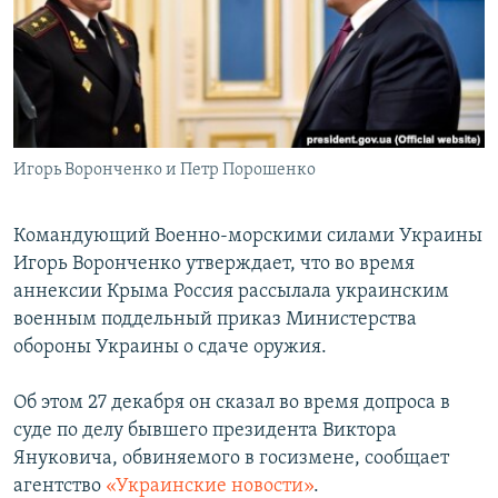
ПРИСОЕДИНЯЙТЕСЬ!
ПОБЕДИТЕЛЕЙ НЕ СУДЯТ?
КРЫМ.НЕПОКОРЕННЫЙ
ELIFBE
УКРАИНСКАЯ ПРОБЛЕМА КРЫМА
Все сайты RFE/RL
Игорь Воронченко и Петр Порошенко
Командующий Военно-морскими силами Украины
Игорь Воронченко утверждает, что во время
аннексии Крыма Россия рассылала украинским
военным поддельный приказ Министерства
обороны Украины о сдаче оружия.
Об этом 27 декабря он сказал во время допроса в
суде по делу бывшего президента Виктора
Януковича, обвиняемого в госизмене, сообщает
агентство
«Украинские новости»
.