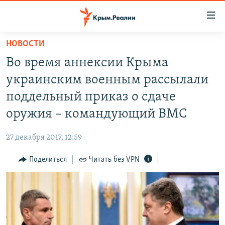
Доступность
ссылки
Вернуться
НОВОСТИ
к
НОВОСТИ
Во время аннексии Крыма
основному
СПЕЦПРОЕКТЫ
содержанию
украинским военным рассылали
ВОДА
Вернутся
ГРУЗ 200
поддельный приказ о сдаче
к
ИСТОРИЯ
КАРТА ВОЕННЫХ ОБЪЕКТОВ КРЫМА
оружия – командующий ВМС
главной
ЕЩЕ
11 ЛЕТ ОККУПАЦИИ КРЫМА. 11 ИСТОРИЙ СОПРОТИВЛЕНИЯ
навигации
27 декабря 2017, 12:59
Вернутся
РАДІО СВОБОДА
ИНТЕРАКТИВ
к
Поделиться
Читать без VPN
КАК ОБОЙТИ БЛОКИРОВКУ
ИНФОГРАФИКА
поиску
ТЕЛЕПРОЕКТ КРЫМ.РЕАЛИИ
Українською
СОВЕТЫ ПРАВОЗАЩИТНИКОВ
Qırımtatar
ПРОПАВШИЕ БЕЗ ВЕСТИ