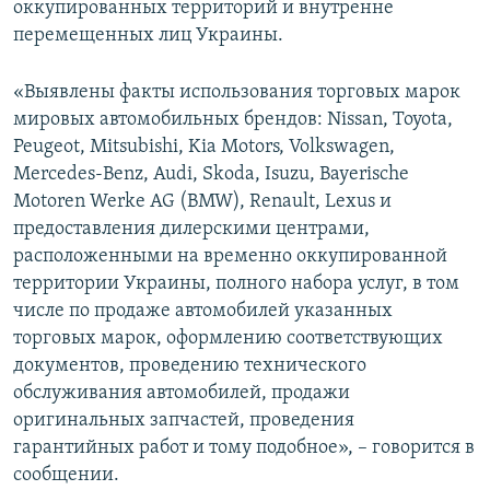
оккупированных территорий и внутренне
ПРИСОЕДИНЯЙТЕСЬ!
ПОБЕДИТЕЛЕЙ НЕ СУДЯТ?
перемещенных лиц Украины.
КРЫМ.НЕПОКОРЕННЫЙ
«Выявлены факты использования торговых марок
ELIFBE
мировых автомобильных брендов: Nissan, Toyota,
УКРАИНСКАЯ ПРОБЛЕМА КРЫМА
Peugeot, Mitsubishi, Kia Motors, Volkswagen,
Все сайты RFE/RL
Mercedes-Benz, Audi, Skoda, Isuzu, Bayerische
Motoren Werke AG (BMW), Renault, Lexus и
предоставления дилерскими центрами,
расположенными на временно оккупированной
территории Украины, полного набора услуг, в том
числе по продаже автомобилей указанных
торговых марок, оформлению соответствующих
документов, проведению технического
обслуживания автомобилей, продажи
оригинальных запчастей, проведения
гарантийных работ и тому подобное», – говорится в
сообщении.