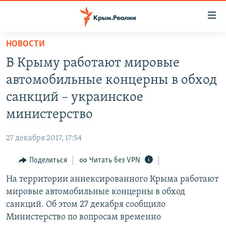
Доступность
ссылки
Вернуться
НОВОСТИ
к
НОВОСТИ
В Крыму работают мировые
основному
СПЕЦПРОЕКТЫ
содержанию
автомобильные концерны в обход
ВОДА
Вернутся
ГРУЗ 200
санкций – украинское
к
ИСТОРИЯ
КАРТА ВОЕННЫХ ОБЪЕКТОВ КРЫМА
министерство
главной
ЕЩЕ
11 ЛЕТ ОККУПАЦИИ КРЫМА. 11 ИСТОРИЙ СОПРОТИВЛЕНИЯ
навигации
27 декабря 2017, 17:54
Вернутся
РАДІО СВОБОДА
ИНТЕРАКТИВ
к
Поделиться
Читать без VPN
КАК ОБОЙТИ БЛОКИРОВКУ
ИНФОГРАФИКА
поиску
На территории аннексированного Крыма работают
ТЕЛЕПРОЕКТ КРЫМ.РЕАЛИИ
Українською
мировые автомобильные концерны в обход
СОВЕТЫ ПРАВОЗАЩИТНИКОВ
санкций. Об этом 27 декабря сообщило
Qırımtatar
Министерство по вопросам временно
ПРОПАВШИЕ БЕЗ ВЕСТИ