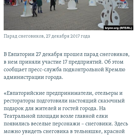
ПРИСОЕДИНЯЙТЕСЬ!
ПОБЕДИТЕЛЕЙ НЕ СУДЯТ?
КРЫМ.НЕПОКОРЕННЫЙ
ELIFBE
Парад снеговиков, 27 декабря 2017 года
УКРАИНСКАЯ ПРОБЛЕМА КРЫМА
Все сайты RFE/RL
В Евпатории 27 декабря прошел парад снеговиков,
в нем приняли участие 17 предприятий. Об этом
сообщает пресс-служба подконтрольной Кремлю
администрации города.
«Евпаторийские предприниматели, отельеры и
рестораторы подготовили настоящий сказочный
подарок для жителей и гостей города. На
Театральной площади возле главной елки
появились веселые персонажи – снеговики. Здесь
можно увидеть снеговика в тельняшке, красной