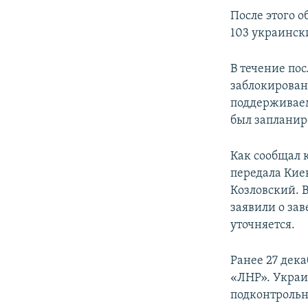
ПОБЕДИТЕЛЕЙ НЕ СУДЯТ?
После этого 
КРЫМ.НЕПОКОРЕННЫЙ
103 украинск
ELIFBE
В течение по
УКРАИНСКАЯ ПРОБЛЕМА КРЫМА
заблокирован
поддерживаем
был запланир
Как сообщал 
передала Кие
Козловский. 
заявили о за
уточняется.
Ранее 27 дек
«ЛНР». Украи
подконтроль