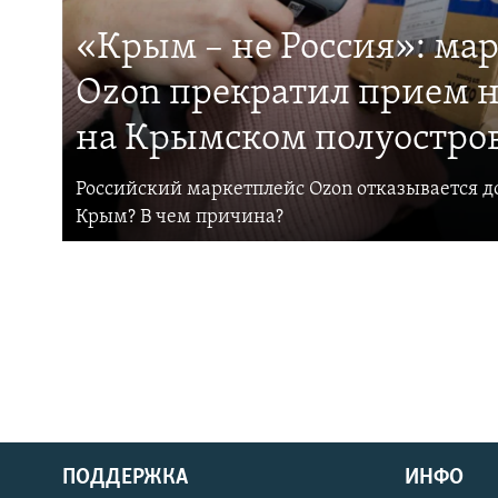
«Крым – не Россия»: ма
Ozon прекратил прием н
на Крымском полуостро
Российский маркетплейс Ozon отказывается до
Крым? В чем причина?
ПОДДЕРЖКА
ИНФО