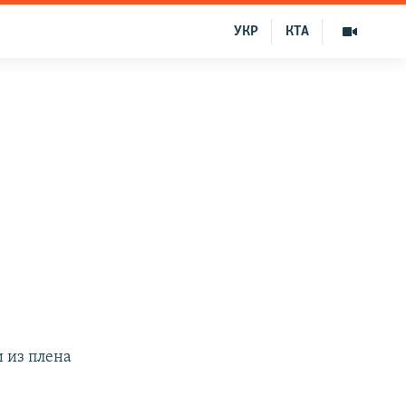
УКР
КТА
 из плена