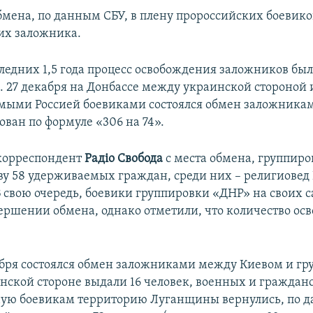
обмена, по данным СБУ, в плену пророссийских боевико
их заложника.
следних 1,5 года процесс освобождения заложников бы
. 27 декабря на Донбассе между украинской стороной 
ыми Россией боевиками состоялся обмен заложника
ован по формуле «306 на 74».
корреспондент
Радіо Свобода
с места обмена, группир
ву 58 удерживаемых граждан, среди них – религиовед
В свою очередь, боевики группировки «ДНР» на своих 
вершении обмена, однако отметили, что количество о
абря состоялся обмен заложниками между Киевом и г
нской стороне выдали 16 человек, военных и гражданс
ную боевикам территорию Луганщины вернулись, по 