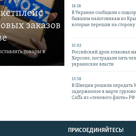
16:18
ркетплейс
В Украине сообщили о подоз
бывшим налоговикам из Кры
овых заказов
которые перешли на сторону
ве
15:02
ставлять товары в
Российский дрон атаковал м
Херсоне, пострадали пять чел
украинские власти
13:58
В Швеции решили передать 
задержанное в марте грузово
Caffa из «теневого флота» РФ
ПРИСОЕДИНЯЙТЕСЬ!