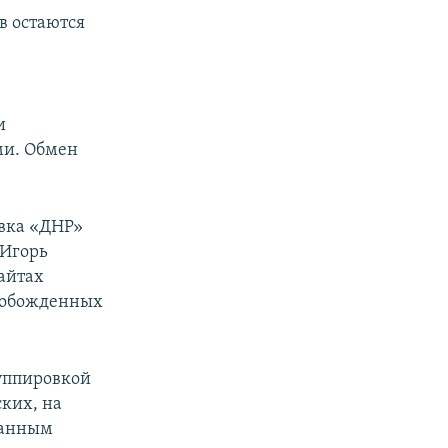
в остаются
л
и
ми. Обмен
овка «ДНР»
 Игорь
сайтах
свобожденных
руппировкой
ких, на
данным