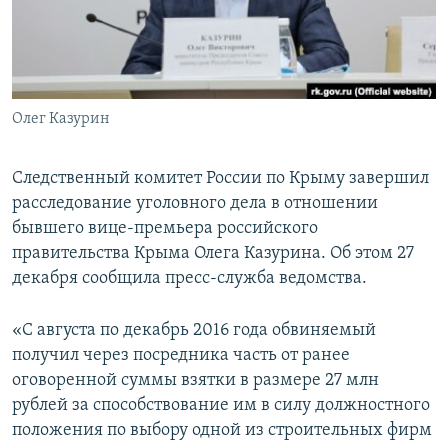
ПРИСОЕДИНЯЙТЕСЬ!
ПОБЕДИТЕЛЕЙ НЕ СУДЯТ?
КРЫМ.НЕПОКОРЕННЫЙ
ELIFBE
Олег Казурин
УКРАИНСКАЯ ПРОБЛЕМА КРЫМА
Все сайты RFE/RL
Следственный комитет России по Крыму завершил
расследование уголовного дела в отношении
бывшего вице-премьера российского
правительства Крыма Олега Казурина. Об этом 27
декабря сообщила пресс-служба ведомства.
«С августа по декабрь 2016 года обвиняемый
получил через посредника часть от ранее
оговоренной суммы взятки в размере 27 млн
рублей за способствование им в силу должностного
положения по выбору одной из строительных фирм