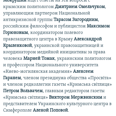
Мокрушин
ищет ответы на эти вопросы с
крымским политологом
Дмитрием Омельчуком
,
управляющим партнером Национальной
антикризисной группы
Тарасом Загородним
,
российским философом и публицистом
Максимом
Горюновым
, координатором полевого
правозащитного центра в Крыму
Александрой
Крыленковой
, украинской правозащитницей и
координатором медийной инициативы за права
человека
Марией Томак
, украинским политологом
и профессором Национального университета
«Киево-могилянская академия»
Алексеем
Гаранем
, членом президиума общества «Просвіта»
и членом редколлегии газеты «Кримська світлиця»
Петром Вольвачем
, главным редактором газеты
«Кримська світлиця»
Виктором Мержвинским
и
представителем Украинского культурного центра в
Симферополе
Аленой Поповой
.