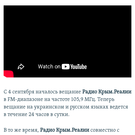
С 4 сентября началось вещание
Радио Крым.Реалии
в FM-диапазоне на частоте 105,9 МГц. Теперь
вещание на украинском и русском языках ведется
в течение 24 часов в сутки.
В то же время,
Радио Крым.Реалии
совместно с