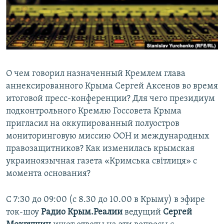
ПРИСОЕДИНЯЙТЕСЬ!
ПОБЕДИТЕЛЕЙ НЕ СУДЯТ?
КРЫМ.НЕПОКОРЕННЫЙ
ELIFBE
УКРАИНСКАЯ ПРОБЛЕМА КРЫМА
О чем говорил назначенный Кремлем глава
Все сайты RFE/RL
аннексированного Крыма Сергей Аксенов во время
итоговой пресс-конференции? Для чего президиум
подконтрольного Кремлю Госсовета Крыма
пригласил на оккупированный полуостров
мониторинговую миссию ООН и международных
правозащитников? Как изменилась крымская
украиноязычная газета «Кримська світлиця» с
момента основания?
С 7:30 до 09:00 (с 8.30 до 10.00 в Крыму) в эфире
ток-шоу
Радио Крым.Реалии
ведущий
Сергей