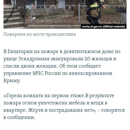
ПРИСОЕДИНЯЙТЕСЬ!
ПОБЕДИТЕЛЕЙ НЕ СУДЯТ?
КРЫМ.НЕПОКОРЕННЫЙ
ELIFBE
Пожарник на месте происшествия
УКРАИНСКАЯ ПРОБЛЕМА КРЫМА
Все сайты RFE/RL
В Евпатории на пожаре в девятиэтажном доме по
улице Эскадронная эвакуировали 20 жильцов и
спасли двоих женщин. Об этом сообщает
управление МЧС России по аннексированном
Крыму.
«Горела комната на первом этаже.В результате
пожара огнем уничтожена мебель и вещи в
квартире. Жертв и пострадавших нет», – говорится
в сообщении.