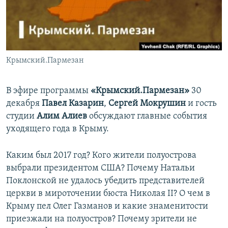
ПРИСОЕДИНЯЙТЕСЬ!
ПОБЕДИТЕЛЕЙ НЕ СУДЯТ?
КРЫМ.НЕПОКОРЕННЫЙ
ELIFBE
Крымский.Пармезан
УКРАИНСКАЯ ПРОБЛЕМА КРЫМА
Все сайты RFE/RL
В эфире программы
«Крымский.Пармезан»
30
декабря
Павел Казарин
,
Сергей Мокрушин
и гость
студии
Алим Алиев
обсуждают главные события
уходящего года в Крыму.
Каким был 2017 год? Кого жители полуострова
выбрали президентом США? Почему Натальи
Поклонской не удалось убедить представителей
церкви в мироточении бюста Николая II? О чем в
Крыму пел Олег Газманов и какие знаменитости
приезжали на полуостров? Почему зрители не