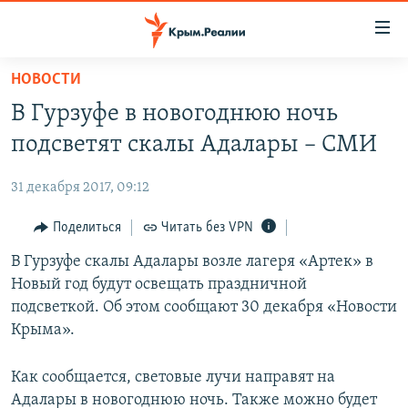
Доступность
ссылки
Вернуться
НОВОСТИ
к
НОВОСТИ
В Гурзуфе в новогоднюю ночь
основному
СПЕЦПРОЕКТЫ
содержанию
подсветят скалы Адалары – СМИ
ВОДА
Вернутся
ГРУЗ 200
к
31 декабря 2017, 09:12
ИСТОРИЯ
КАРТА ВОЕННЫХ ОБЪЕКТОВ КРЫМА
главной
ЕЩЕ
Поделиться
Читать без VPN
11 ЛЕТ ОККУПАЦИИ КРЫМА. 11 ИСТОРИЙ СОПРОТИВЛЕНИЯ
навигации
Вернутся
РАДІО СВОБОДА
В Гурзуфе скалы Адалары возле лагеря «Артек» в
ИНТЕРАКТИВ
к
Новый год будут освещать праздничной
КАК ОБОЙТИ БЛОКИРОВКУ
ИНФОГРАФИКА
поиску
подсветкой. Об этом сообщают 30 декабря «Новости
ТЕЛЕПРОЕКТ КРЫМ.РЕАЛИИ
Крыма».
Українською
СОВЕТЫ ПРАВОЗАЩИТНИКОВ
Qırımtatar
Как сообщается, световые лучи направят на
ПРОПАВШИЕ БЕЗ ВЕСТИ
Адалары в новогоднюю ночь. Также можно будет