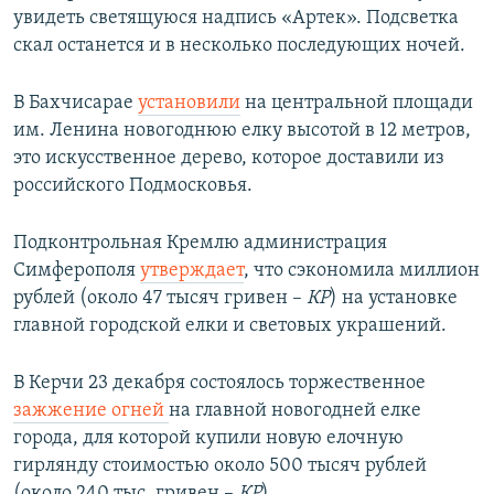
увидеть светящуюся надпись «Артек». Подсветка
ПРИСОЕДИНЯЙТЕСЬ!
ПОБЕДИТЕЛЕЙ НЕ СУДЯТ?
скал останется и в несколько последующих ночей.
КРЫМ.НЕПОКОРЕННЫЙ
ELIFBE
В Бахчисарае
установили
на центральной площади
им. Ленина новогоднюю елку высотой в 12 метров,
УКРАИНСКАЯ ПРОБЛЕМА КРЫМА
это искусственное дерево, которое доставили из
Все сайты RFE/RL
российского Подмосковья.
Подконтрольная Кремлю администрация
Симферополя
утверждает
, что сэкономила миллион
рублей (около 47 тысяч гривен – ​
КР
) на установке
главной городской елки и световых украшений.
В Керчи 23 декабря состоялось торжественное
зажжение огней
на главной новогодней елке
города, для которой купили новую елочную
гирлянду стоимостью около 500 тысяч рублей
(около 240 тыс. гривен –
КР
).