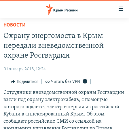
Доступность
ссылки
Вернуться
НОВОСТИ
к
НОВОСТИ
Охрану энергомоста в Крым
основному
СПЕЦПРОЕКТЫ
содержанию
передали вневедомственной
ВОДА
Вернутся
ГРУЗ 200
охране Росгвардии
к
ИСТОРИЯ
КАРТА ВОЕННЫХ ОБЪЕКТОВ КРЫМА
главной
01 января 2018, 12:24
ЕЩЕ
11 ЛЕТ ОККУПАЦИИ КРЫМА. 11 ИСТОРИЙ СОПРОТИВЛЕНИЯ
навигации
Вернутся
Поделиться
Читать без VPN
РАДІО СВОБОДА
ИНТЕРАКТИВ
к
Сотрудники вневедомственной охраны Росгвардии
КАК ОБОЙТИ БЛОКИРОВКУ
ИНФОГРАФИКА
поиску
взяли под охрану электрокабель, с помощью
ТЕЛЕПРОЕКТ КРЫМ.РЕАЛИИ
которого подается электроэнергия из российской
Українською
Кубани в аннексированный Крым. Об этом
СОВЕТЫ ПРАВОЗАЩИТНИКОВ
Qırımtatar
сообщают российские СМИ со ссылкой на
ПРОПАВШИЕ БЕЗ ВЕСТИ
начальника управления Росгвардии по Крыму