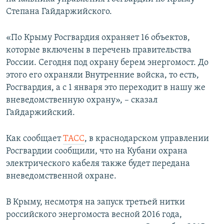
ПРИСОЕДИНЯЙТЕСЬ!
ПОБЕДИТЕЛЕЙ НЕ СУДЯТ?
Степана Гайдаржийского.
КРЫМ.НЕПОКОРЕННЫЙ
«По Крыму Росгвардия охраняет 16 объектов,
ELIFBE
которые включены в перечень правительства
России. Сегодня под охрану берем энергомост. До
УКРАИНСКАЯ ПРОБЛЕМА КРЫМА
этого его охраняли Внутренние войска, то есть,
Все сайты RFE/RL
Росгвардия, а с 1 января это переходит в нашу же
вневедомственную охрану», – сказал
Гайдаржийский.
Как сообщает
ТАСС
, в краснодарском управлении
Росгвардии сообщили, что на Кубани охрана
электрического кабеля также будет передана
вневедомственной охране.
В Крыму, несмотря на запуск третьей нитки
российского энергомоста весной 2016 года,