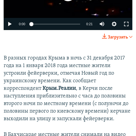
ПРИСОЕДИНЯЙТЕСЬ!
ПОБЕДИТЕЛЕЙ НЕ СУДЯТ?
КРЫМ.НЕПОКОРЕННЫЙ
0:00
0:21
ELIFBE
Загрузить
УКРАИНСКАЯ ПРОБЛЕМА КРЫМА
Все сайты RFE/RL
В разных городах Крыма в ночь с 31 декабря 2017
года на 1 января 2018 года местные жители
устроили фейерверки, отмечая Новый год по
украинскому времени. Как сообщает
корреспондент
Крым.Реалии
, в Керчи после
наступления приблизительно с часа до половины
второго ночи по местному времени (с полуночи до
половины первого по киевскому времени) керчане
выходили на улицу и запускали фейерверки.
В Бахчисарае местные жители снимали на видео