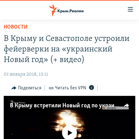
Доступность
ссылки
Вернуться
НОВОСТИ
к
НОВОСТИ
В Крыму и Севастополе устроили
основному
СПЕЦПРОЕКТЫ
содержанию
фейерверки на «украинский
ВОДА
Вернутся
ГРУЗ 200
Новый год» (+ видео)
к
ИСТОРИЯ
КАРТА ВОЕННЫХ ОБЪЕКТОВ КРЫМА
главной
01 января 2018, 13:11
ЕЩЕ
11 ЛЕТ ОККУПАЦИИ КРЫМА. 11 ИСТОРИЙ СОПРОТИВЛЕНИЯ
навигации
Вернутся
Поделиться
Читать без VPN
РАДІО СВОБОДА
ИНТЕРАКТИВ
к
КАК ОБОЙТИ БЛОКИРОВКУ
ИНФОГРАФИКА
поиску
В Крыму встретили Новый год по украинскому времени (видео)
ТЕЛЕПРОЕКТ КРЫМ.РЕАЛИИ
Українською
СОВЕТЫ ПРАВОЗАЩИТНИКОВ
Qırımtatar
No media source currently available
ПРОПАВШИЕ БЕЗ ВЕСТИ