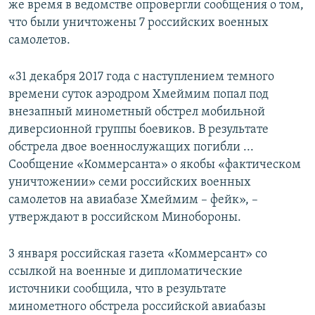
же время в ведомстве опровергли сообщения о том,
ПРИСОЕДИНЯЙТЕСЬ!
ПОБЕДИТЕЛЕЙ НЕ СУДЯТ?
что были уничтожены 7 российских военных
КРЫМ.НЕПОКОРЕННЫЙ
самолетов.
ELIFBE
«31 декабря 2017 года с наступлением темного
УКРАИНСКАЯ ПРОБЛЕМА КРЫМА
времени суток аэродром Хмеймим попал под
Все сайты RFE/RL
внезапный минометный обстрел мобильной
диверсионной группы боевиков. В результате
обстрела двое военнослужащих погибли ...
Сообщение «Коммерсанта» о якобы «фактическом
уничтожении» семи российских военных
самолетов на авиабазе Хмеймим – фейк», –
утверждают в российском Минобороны.
3 января российская газета «Коммерсант» со
ссылкой на военные и дипломатические
источники сообщила, что в результате
минометного обстрела российской авиабазы