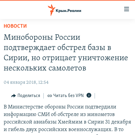
Доступность
ссылки
Вернуться
НОВОСТИ
к
НОВОСТИ
Минобороны России
основному
СПЕЦПРОЕКТЫ
содержанию
подтверждает обстрел базы в
ВОДА
Вернутся
ГРУЗ 200
Сирии, но отрицает уничтожение
к
ИСТОРИЯ
КАРТА ВОЕННЫХ ОБЪЕКТОВ КРЫМА
нескольких самолетов
главной
ЕЩЕ
11 ЛЕТ ОККУПАЦИИ КРЫМА. 11 ИСТОРИЙ СОПРОТИВЛЕНИЯ
навигации
04 января 2018, 12:54
Вернутся
РАДІО СВОБОДА
ИНТЕРАКТИВ
к
Поделиться
Читать без VPN
КАК ОБОЙТИ БЛОКИРОВКУ
ИНФОГРАФИКА
поиску
В Министерстве обороны России подтвердили
ТЕЛЕПРОЕКТ КРЫМ.РЕАЛИИ
Українською
информацию СМИ об обстреле из минометов
СОВЕТЫ ПРАВОЗАЩИТНИКОВ
российской авиабазы Хмеймим в Сирии 31 декабря
Qırımtatar
и гибель двух российских военнослужащих. В то
ПРОПАВШИЕ БЕЗ ВЕСТИ