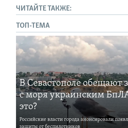
ЧИТАЙТЕ ТАКЖЕ:
ТОП-ТЕМА
В Севастополе обещают 
с моря украинским БпЛА
это?
Российские власти города анонсировали появ
защиты от беспилотников