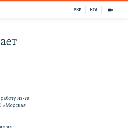
УКР
КТА
тает
работу из-за
О «Морская
не не