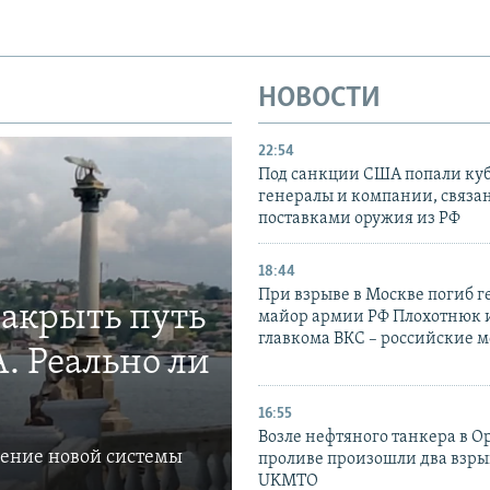
НОВОСТИ
22:54
Под санкции США попали ку
генералы и компании, связа
поставками оружия из РФ
18:44
При взрыве в Москве погиб г
закрыть путь
майор армии РФ Плохотнюк и
главкома ВКС – российские 
. Реально ли
16:55
Возле нефтяного танкера в 
ление новой системы
проливе произошли два взры
UKMTO