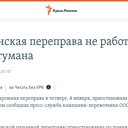
нская переправа не рабо
 тумана
 20:47
ся
Читать без VPN
ромная переправа в четверг, 4 января, приостановила 
том сообщила пресс-служба компании-перевозчика ОО
енской паромной переправы приостановлена по причи