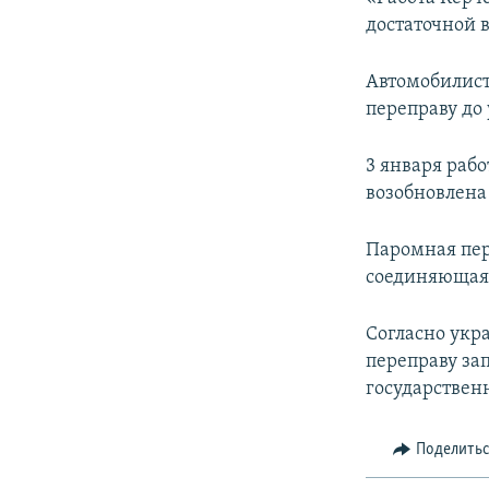
ПОБЕДИТЕЛЕЙ НЕ СУДЯТ?
достаточной 
КРЫМ.НЕПОКОРЕННЫЙ
Автомобилист
ELIFBE
переправу до
УКРАИНСКАЯ ПРОБЛЕМА КРЫМА
3 января раб
возобновлена 
Паромная пер
соединяющая 
Согласно укр
переправу за
государствен
Поделить