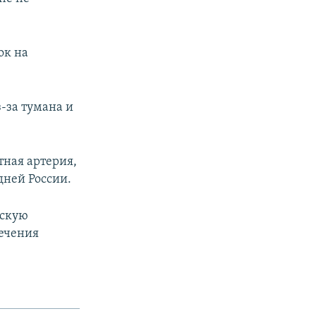
ок на
-за тумана и
тная артерия,
ней России.
нскую
ечения