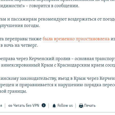
видимости!» – говорится в сообщении.
ам и пассажирам рекомендуют воздержаться от поезд
 улучшения погоды.
ота переправы также
была временно приостановлена
из
в ночь на четверг.
еправа через Керченский пролив – основная транспор
аннексированный Крым с Краснодарским краем сосед
аинскому законодательству, въезд в Крым через Керче
прещен и приравнивается к нарушению порядка перес
ной границы.
ся
Читать без VPN
Follow us
Печать