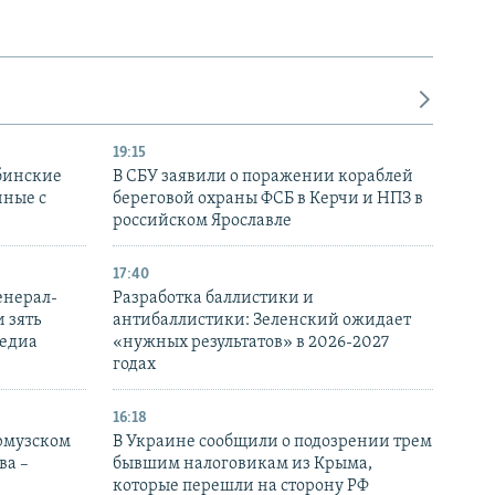
19:15
бинские
В СБУ заявили о поражении кораблей
нные с
береговой охраны ФСБ в Керчи и НПЗ в
российском Ярославле
17:40
енерал-
Разработка баллистики и
 зять
антибаллистики: Зеленский ожидает
медиа
«нужных результатов» в 2026-2027
годах
16:18
Ормузском
В Украине сообщили о подозрении трем
ва –
бывшим налоговикам из Крыма,
которые перешли на сторону РФ