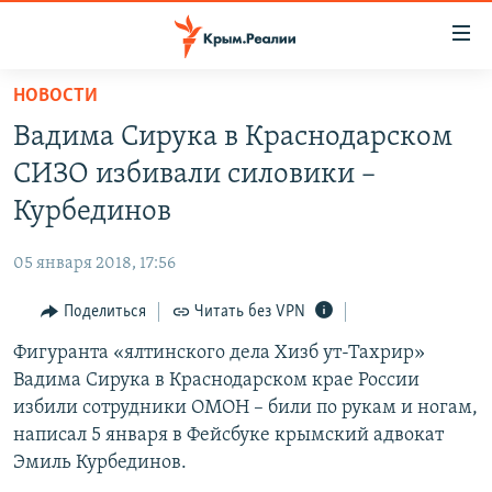
Доступность
ссылки
Вернуться
НОВОСТИ
к
НОВОСТИ
Вадима Сирука в Краснодарском
основному
СПЕЦПРОЕКТЫ
содержанию
СИЗО избивали силовики –
ВОДА
Вернутся
ГРУЗ 200
Курбединов
к
ИСТОРИЯ
КАРТА ВОЕННЫХ ОБЪЕКТОВ КРЫМА
главной
05 января 2018, 17:56
ЕЩЕ
11 ЛЕТ ОККУПАЦИИ КРЫМА. 11 ИСТОРИЙ СОПРОТИВЛЕНИЯ
навигации
Вернутся
Поделиться
Читать без VPN
РАДІО СВОБОДА
ИНТЕРАКТИВ
к
Фигуранта «ялтинского дела Хизб ут-Тахрир»
КАК ОБОЙТИ БЛОКИРОВКУ
ИНФОГРАФИКА
поиску
Вадима Сирука в Краснодарском крае России
ТЕЛЕПРОЕКТ КРЫМ.РЕАЛИИ
избили сотрудники ОМОН – били по рукам и ногам,
Українською
написал 5 января в Фейсбуке крымский адвокат
СОВЕТЫ ПРАВОЗАЩИТНИКОВ
Qırımtatar
Эмиль Курбединов.
ПРОПАВШИЕ БЕЗ ВЕСТИ