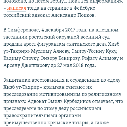
положено, но потом вернут. Пока вся информация»,
–
написал
тогда на странице в Фейсбуке
российский адвокат Александр Попков.
В Симферополе, 4 декабря 2017 года, на выездном
заседании ростовский окружной военный суд
продлил арест фигурантам «ялтинского дела Хизб
ут-Тахрир» Муслиму Алиеву, Эмиру-Усеину Куку,
Вадиму Сируку, Энверу Бекирову, Рефату Алимову и
Арсену Джеппарову до 27 мая 2018 года.
Защитники арестованных и осужденных по «делу
Хизб ут-Тахрир» крымчан считают их
преследование мотивированным по религиозному
признаку. Адвокат Эмиль Курбединов отмечает, что
преследуемые по этому делу российскими
правоохранительными органами –
преимущественно крымские татары, а также