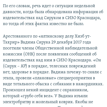
ПРИСОЕДИНЯЙТЕСЬ!
ПОБЕДИТЕЛЕЙ НЕ СУДЯТ?
По его словам, речь идет о ситуации недельной
давности, когда была обнародована информация об
КРЫМ.НЕПОКОРЕННЫЙ
издевательствах над Сируком в СИЗО Краснодара,
ELIFBE
но тогда об этих фактах известно не было.
УКРАИНСКАЯ ПРОБЛЕМА КРЫМА
Арестованного по «ялтинскому делу Хизб ут-
Все сайты RFE/RL
Тахрир» Вадима Сирука 29 декабря 2017 года
посетили члены Общественной наблюдательной
комиссии (ОНК) после появления сообщений об
издевательствах над ним в СИЗО Краснодара. «Он
(Сирук –
КР
) в порядке, телесных повреждений
нет, здоровье в порядке. Вадима почему-то сняли с
этапа, провели «плановые» спецмероприятия в
виде тотального обыска с собаками в намордниках.
Произошел некий инцидент с охранником,
который «грубо себя вел». У Вадима изъяли
электробритву и молельный коврик. Якобы не