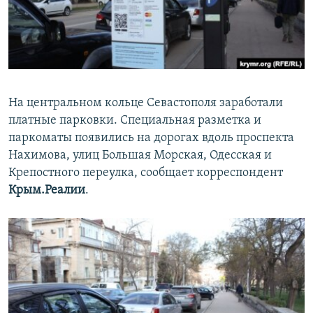
ПРИСОЕДИНЯЙТЕСЬ!
ПОБЕДИТЕЛЕЙ НЕ СУДЯТ?
КРЫМ.НЕПОКОРЕННЫЙ
ELIFBE
УКРАИНСКАЯ ПРОБЛЕМА КРЫМА
На центральном кольце Севастополя заработали
Все сайты RFE/RL
платные парковки. Специальная разметка и
паркоматы появились на дорогах вдоль проспекта
Нахимова, улиц Большая Морская, Одесская и
Крепостного переулка, сообщает корреспондент
Крым.Реалии
.