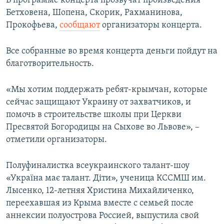
В программе концерта прозвучат произведения
ПРИСОЕДИНЯЙТЕСЬ!
ПОБЕДИТЕЛЕЙ НЕ СУДЯТ?
Бетховена, Шопена, Скорик, Рахманинова,
Прокофьева,
сообщают
организаторы концерта.
КРЫМ.НЕПОКОРЕННЫЙ
ELIFBE
Все собранные во время концерта деньги пойдут на
благотворительность.
УКРАИНСКАЯ ПРОБЛЕМА КРЫМА
Все сайты RFE/RL
«Мы хотим поддержать ребят-крымчан, которые
сейчас защищают Украину от захватчиков, и
помочь в строительстве школы при Церкви
Пресвятой Богородицы на Сыхове во Львове», –
отметили организаторы.
Полуфиналистка всеукраинского талант-шоу
«Україна має талант. Діти», ученица КССМШ им.
Лысенко, 12-летняя Христина Михайличенко,
переехавшая из Крыма вместе с семьей после
аннексии полуострова Россией, выпустила свой