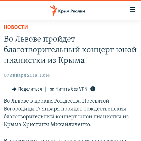
Доступность
ссылки
Вернуться
НОВОСТИ
к
НОВОСТИ
Во Львове пройдет
основному
СПЕЦПРОЕКТЫ
содержанию
благотворительный концерт юной
ВОДА
Вернутся
ГРУЗ 200
пианистки из Крыма
к
ИСТОРИЯ
КАРТА ВОЕННЫХ ОБЪЕКТОВ КРЫМА
главной
07 января 2018, 13:14
ЕЩЕ
11 ЛЕТ ОККУПАЦИИ КРЫМА. 11 ИСТОРИЙ СОПРОТИВЛЕНИЯ
навигации
Вернутся
Поделиться
Читать без VPN
РАДІО СВОБОДА
ИНТЕРАКТИВ
к
Во Львове в церкви Рождества Пресвятой
КАК ОБОЙТИ БЛОКИРОВКУ
ИНФОГРАФИКА
поиску
Богородицы 17 января пройдет рождественский
ТЕЛЕПРОЕКТ КРЫМ.РЕАЛИИ
благотворительный концерт юной пианистки из
Українською
Крыма Христины Михайличенко.
СОВЕТЫ ПРАВОЗАЩИТНИКОВ
Qırımtatar
ПРОПАВШИЕ БЕЗ ВЕСТИ