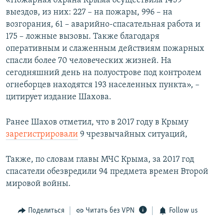
«Пожарная охрана Крыма осуществила 1459
ПРИСОЕДИНЯЙТЕСЬ!
ПОБЕДИТЕЛЕЙ НЕ СУДЯТ?
выездов, из них: 227 – на пожары, 996 – на
возгорания, 61 – аварийно-спасательная работа и
КРЫМ.НЕПОКОРЕННЫЙ
175 – ложные вызовы. Также благодаря
ELIFBE
оперативным и слаженным действиям пожарных
спасли более 70 человеческих жизней. На
УКРАИНСКАЯ ПРОБЛЕМА КРЫМА
сегодняшний день на полуострове под контролем
Все сайты RFE/RL
огнеборцев находятся 193 населенных пункта», –
цитирует издание Шахова.
Ранее Шахов отметил, что в 2017 году в Крыму
зарегистрировали
9 чрезвычайных ситуаций,
Также, по словам главы МЧС Крыма, за 2017 год
спасатели обезвредили 94 предмета времен Второй
мировой войны.
Поделиться
Читать без VPN
Follow us