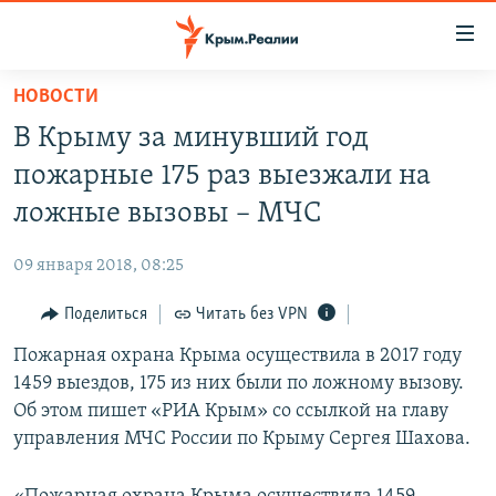
Доступность
ссылки
Вернуться
НОВОСТИ
к
НОВОСТИ
В Крыму за минувший год
основному
СПЕЦПРОЕКТЫ
содержанию
пожарные 175 раз выезжали на
ВОДА
Вернутся
ГРУЗ 200
ложные вызовы – МЧС
к
ИСТОРИЯ
КАРТА ВОЕННЫХ ОБЪЕКТОВ КРЫМА
главной
09 января 2018, 08:25
ЕЩЕ
11 ЛЕТ ОККУПАЦИИ КРЫМА. 11 ИСТОРИЙ СОПРОТИВЛЕНИЯ
навигации
Вернутся
Поделиться
Читать без VPN
РАДІО СВОБОДА
ИНТЕРАКТИВ
к
Пожарная охрана Крыма осуществила в 2017 году
КАК ОБОЙТИ БЛОКИРОВКУ
ИНФОГРАФИКА
поиску
1459 выездов, 175 из них были по ложному вызову.
ТЕЛЕПРОЕКТ КРЫМ.РЕАЛИИ
Об этом пишет «РИА Крым» со ссылкой на главу
Українською
управления МЧС России по Крыму Сергея Шахова.
СОВЕТЫ ПРАВОЗАЩИТНИКОВ
Qırımtatar
ПРОПАВШИЕ БЕЗ ВЕСТИ