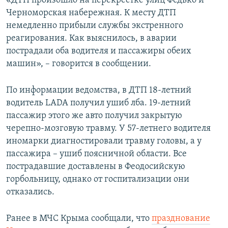
«ДТП произошло на перекрестке улиц Федько и
ПРИСОЕДИНЯЙТЕСЬ!
ПОБЕДИТЕЛЕЙ НЕ СУДЯТ?
Черноморская набережная. К месту ДТП
немедленно прибыли службы экстренного
КРЫМ.НЕПОКОРЕННЫЙ
реагирования. Как выяснилось, в аварии
ELIFBE
пострадали оба водителя и пассажиры обеих
машин», – говорится в сообщении.
УКРАИНСКАЯ ПРОБЛЕМА КРЫМА
Все сайты RFE/RL
По информации ведомства, в ДТП 18-летний
водитель LADA получил ушиб лба. 19-летний
пассажир этого же авто получил закрытую
черепно-мозговую травму. У 57-летнего водителя
иномарки диагностировали травму головы, а у
пассажира – ушиб поясничной области. Все
пострадавшие доставлены в Феодосийскую
горбольницу, однако от госпитализации они
отказались.
Ранее в МЧС Крыма сообщали, что
празднование