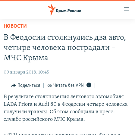
Доступность
ссылки
Вернуться
НОВОСТИ
к
НОВОСТИ
В Феодосии столкнулись два авто,
основному
СПЕЦПРОЕКТЫ
содержанию
четыре человека пострадали –
ВОДА
Вернутся
ГРУЗ 200
МЧС Крыма
к
ИСТОРИЯ
КАРТА ВОЕННЫХ ОБЪЕКТОВ КРЫМА
главной
09 января 2018, 10:45
ЕЩЕ
11 ЛЕТ ОККУПАЦИИ КРЫМА. 11 ИСТОРИЙ СОПРОТИВЛЕНИЯ
навигации
Вернутся
Поделиться
Читать без VPN
РАДІО СВОБОДА
ИНТЕРАКТИВ
к
В результате столкновения легкового автомобиля
КАК ОБОЙТИ БЛОКИРОВКУ
ИНФОГРАФИКА
поиску
LADA Priora и Audi 80 в Феодосии четыре человека
ТЕЛЕПРОЕКТ КРЫМ.РЕАЛИИ
получили травмы. Об этом сообщили в пресс-
Українською
службе российского МЧС Крыма.
СОВЕТЫ ПРАВОЗАЩИТНИКОВ
Qırımtatar
ПРОПАВШИЕ БЕЗ ВЕСТИ