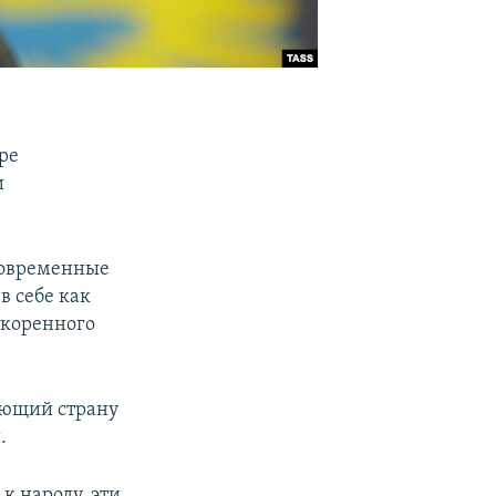
ре
и
Современные
в себе как
скоренного
яющий страну
.
к народу, эти