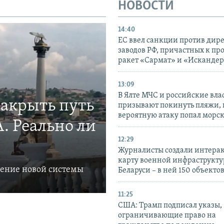
НОВОСТИ
14:40
ЕС ввел санкции против дир
заводов РФ, причастных к пр
ракет «Сармат» и «Исканде
13:09
В Ялте МЧС и российские вла
закрыть путь
призывают покинуть пляжи, 
вероятную атаку попал морс
. Реально ли
12:29
Журналисты создали интера
карту военной инфраструкт
ление новой системы
Беларуси – в ней 150 объекто
11:25
США: Трамп подписал указы,
ограничивающие право на