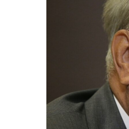
ПОБЕДИТЕЛЕЙ НЕ СУДЯТ?
КРЫМ.НЕПОКОРЕННЫЙ
ELIFBE
УКРАИНСКАЯ ПРОБЛЕМА КРЫМА