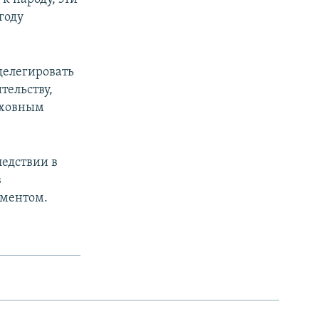
году
делегировать
тельству,
ерховным
едствии в
в
аментом.