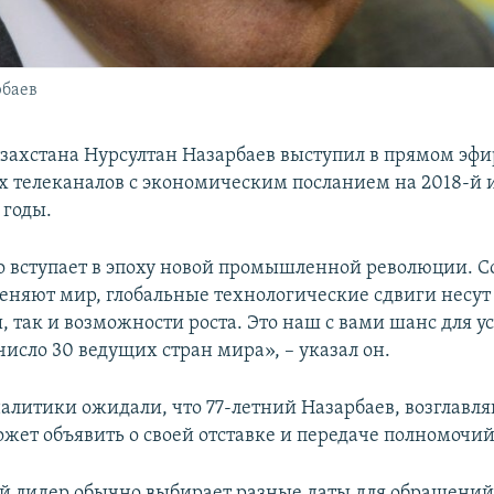
рбаев
захстана Нурсултан Назарбаев выступил в прямом эфи
х телеканалов с экономическим посланием на 2018-й 
 годы.
о вступает в эпоху новой промышленной революции. 
еняют мир, глобальные технологические сдвиги несут 
, так и возможности роста. Это наш с вами шанс для у
исло 30 ведущих стран мира», – указал он.
алитики ожидали, что 77-летний Назарбаев, возглавл
может объявить о своей отставке и передаче полномочий
й лидер обычно выбирает разные даты для обращений 