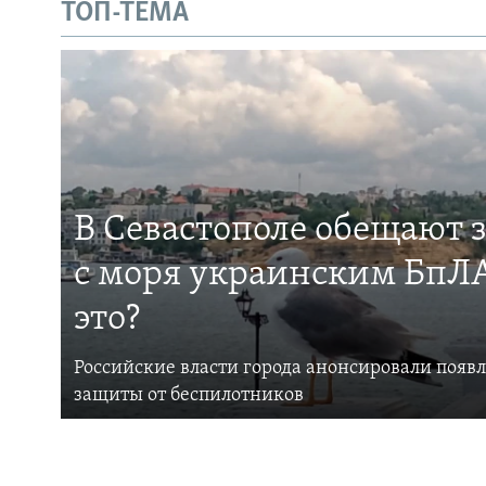
ТОП-ТЕМА
В Севастополе обещают 
с моря украинским БпЛА
это?
Российские власти города анонсировали появ
защиты от беспилотников