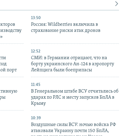
13:50
екторов
Россия: Wildberries включила в
оизводству
страхование риски атак дронов
р»
12:52
сти
СМИ: в Германии отрицают, что на
под
борту украинского Ан-124 в аэропорту
кой порт
Лейпцига были боеприпасы
11:45
ктивную
В Генеральном штабе ВСУ отчитались об
уры
ударах по РЛС и месту запусков БпЛА в
в
Крыму
10:39
Воздушные силы ВСУ: ночью войска РФ
атаковали Украину почти 150 БпЛА,