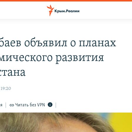
баев объявил о планах
мического развития
стана
 19:20
ся
Читать без VPN