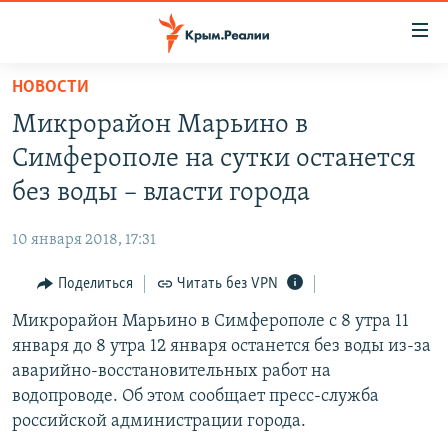
Доступность
ссылки
Вернуться
НОВОСТИ
к
НОВОСТИ
Микрорайон Марьино в
основному
СПЕЦПРОЕКТЫ
содержанию
Симферополе на сутки останется
ВОДА
Вернутся
ГРУЗ 200
без воды – власти города
к
ИСТОРИЯ
КАРТА ВОЕННЫХ ОБЪЕКТОВ КРЫМА
главной
10 января 2018, 17:31
ЕЩЕ
11 ЛЕТ ОККУПАЦИИ КРЫМА. 11 ИСТОРИЙ СОПРОТИВЛЕНИЯ
навигации
Вернутся
Поделиться
Читать без VPN
РАДІО СВОБОДА
ИНТЕРАКТИВ
к
Микрорайон Марьино в Симферополе с 8 утра 11
КАК ОБОЙТИ БЛОКИРОВКУ
ИНФОГРАФИКА
поиску
января до 8 утра 12 января останется без воды из-за
ТЕЛЕПРОЕКТ КРЫМ.РЕАЛИИ
аварийно-восстановительных работ на
Українською
водопроводе. Об этом сообщает пресс-служба
СОВЕТЫ ПРАВОЗАЩИТНИКОВ
Qırımtatar
российской администрации города.
ПРОПАВШИЕ БЕЗ ВЕСТИ