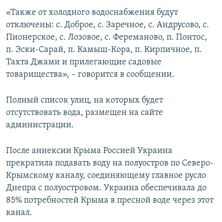
ПРИСОЕДИНЯЙТЕСЬ!
ПОБЕДИТЕЛЕЙ НЕ СУДЯТ?
«Также от холодного водоснабжения будут
отключены: с. Доброе, с. Заречное, с. Андрусово, с.
КРЫМ.НЕПОКОРЕННЫЙ
Пионерское, с. Лозовое, с. Фереманово, п. Понтос,
ELIFBE
п. Эски-Сарай, п. Камыш-Кора, п. Кирпичное, п.
Тахта Джами и прилегающие садовые
УКРАИНСКАЯ ПРОБЛЕМА КРЫМА
товарищества», – говорится в сообщении.
Все сайты RFE/RL
Полный список улиц, на которых будет
отсутствовать вода, размещен на сайте
администрации.
После аннексии Крыма Россией Украина
прекратила подавать воду на полуостров по Северо-
Крымскому каналу, соединяющему главное русло
Днепра с полуостровом. Украина обеспечивала до
85% потребностей Крыма в пресной воде через этот
канал.