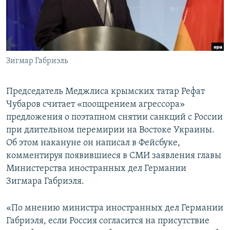
ПРИСОЕДИНЯЙТЕСЬ!
ПОБЕДИТЕЛЕЙ НЕ СУДЯТ?
КРЫМ.НЕПОКОРЕННЫЙ
ELIFBE
Зигмар Габриэль
УКРАИНСКАЯ ПРОБЛЕМА КРЫМА
Все сайты RFE/RL
Председатель Меджлиса крымских татар Рефат
Чубаров считает «поощрением агрессора»
предложения о поэтапном снятии санкций с России
при длительном перемирии на Востоке Украины.
Об этом накануне он написал в Фейсбуке,
комментируя появившиеся в СМИ заявления главы
Министерства иностранных дел Германии
Зигмара Габриэля.
«По мнению министра иностранных дел Германии
Габриэля, если Россия согласится на присутствие