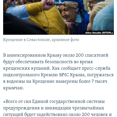
ПРИСОЕДИНЯЙТЕСЬ!
ПОБЕДИТЕЛЕЙ НЕ СУДЯТ?
КРЫМ.НЕПОКОРЕННЫЙ
ELIFBE
УКРАИНСКАЯ ПРОБЛЕМА КРЫМА
Все сайты RFE/RL
Крещение в Севастополе, архивное фото
В аннексированном Крыму около 200 спасателей
будут обеспечивать безопасность во время
крещенских купаний. Как сообщает пресс-служба
подконтрольного Кремлю МЧС Крыма, погружаться
в водоемы на Крещение намерены более 7 тысяч
крымчан.
«Всего от сил Единой государственной системы
предупреждения и ликвидации чрезвычайных
ситуаций будет задействовано около 200 человек и