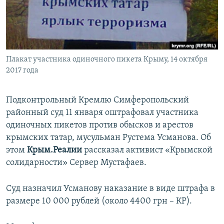
ПРИСОЕДИНЯЙТЕСЬ!
ПОБЕДИТЕЛЕЙ НЕ СУДЯТ?
КРЫМ.НЕПОКОРЕННЫЙ
ELIFBE
Плакат участника одиночного пикета Крыму, 14 октября
УКРАИНСКАЯ ПРОБЛЕМА КРЫМА
2017 года
Все сайты RFE/RL
Подконтрольный Кремлю Симферопольский
районный суд 11 января оштрафовал участника
одиночных пикетов против обысков и арестов
крымских татар, мусульман Рустема Усманова. Об
этом
Крым.Реалии
рассказал активист «Крымской
солидарности» Сервер Мустафаев.
Суд назначил Усманову наказание в виде штрафа в
размере 10 000 рублей (около 4400 грн – КР).