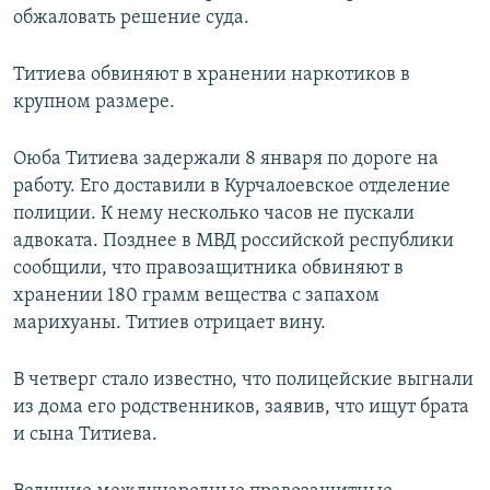
обжаловать решение суда.
ПРИСОЕДИНЯЙТЕСЬ!
ПОБЕДИТЕЛЕЙ НЕ СУДЯТ?
КРЫМ.НЕПОКОРЕННЫЙ
Титиева обвиняют в хранении наркотиков в
ELIFBE
крупном размере.
УКРАИНСКАЯ ПРОБЛЕМА КРЫМА
Оюба Титиева задержали 8 января по дороге на
Все сайты RFE/RL
работу. Его доставили в Курчалоевское отделение
полиции. К нему несколько часов не пускали
адвоката. Позднее в МВД российской республики
сообщили, что правозащитника обвиняют в
хранении 180 грамм вещества с запахом
марихуаны. Титиев отрицает вину.
В четверг стало известно, что полицейские выгнали
из дома его родственников, заявив, что ищут брата
и сына Титиева.