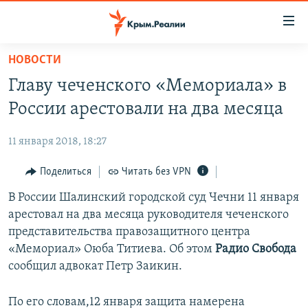
Доступность
ссылки
Вернуться
НОВОСТИ
к
НОВОСТИ
Главу чеченского «Мемориала» в
основному
СПЕЦПРОЕКТЫ
содержанию
России арестовали на два месяца
ВОДА
Вернутся
ГРУЗ 200
к
11 января 2018, 18:27
ИСТОРИЯ
КАРТА ВОЕННЫХ ОБЪЕКТОВ КРЫМА
главной
ЕЩЕ
Поделиться
Читать без VPN
11 ЛЕТ ОККУПАЦИИ КРЫМА. 11 ИСТОРИЙ СОПРОТИВЛЕНИЯ
навигации
Вернутся
РАДІО СВОБОДА
В России Шалинский городской суд Чечни 11 января
ИНТЕРАКТИВ
к
арестовал на два месяца руководителя чеченского
КАК ОБОЙТИ БЛОКИРОВКУ
ИНФОГРАФИКА
поиску
представительства правозащитного центра
ТЕЛЕПРОЕКТ КРЫМ.РЕАЛИИ
«Мемориал» Оюба Титиева. Об этом
Радио Свобода
Українською
сообщил адвокат Петр Заикин.
СОВЕТЫ ПРАВОЗАЩИТНИКОВ
Qırımtatar
ПРОПАВШИЕ БЕЗ ВЕСТИ
По его словам,12 января защита намерена