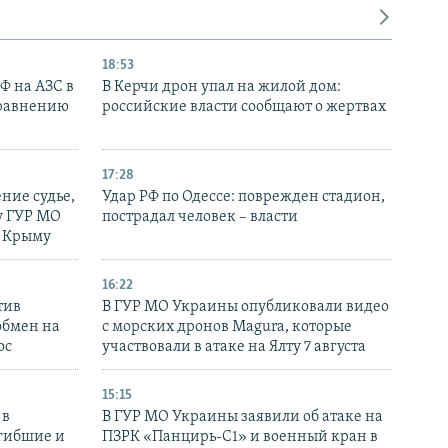
18:53
РФ на АЗС в
В Керчи дрон упал на жилой дом:
сравнению
российские власти сообщают о жертвах
17:28
ние судье,
Удар РФ по Одессе: поврежден стадион,
у ГУР МО
пострадал человек – власти
в Крыму
16:22
тив
В ГУР МО Украины опубликовали видео
обмен на
с морских дронов Magura, которые
ос
участвовали в атаке на Ялту 7 августа
15:15
 в
В ГУР МО Украины заявили об атаке на
огибшие и
ПЗРК «Панцирь-С1» и военный кран в