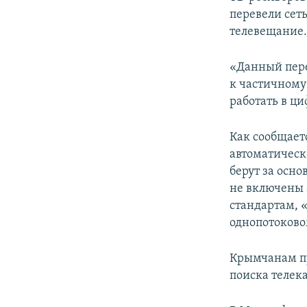
ПОБЕДИТЕЛЕЙ НЕ СУДЯТ?
перевели сет
КРЫМ.НЕПОКОРЕННЫЙ
телевещание
ELIFBE
«Данный пере
УКРАИНСКАЯ ПРОБЛЕМА КРЫМА
к частичному
работать в ц
Как сообщает
автоматическ
берут за осно
не включены 
стандартам, 
однопотоков
Крымчанам пр
поиска телек