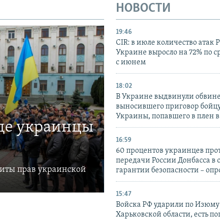
НОВОСТИ
19:46
CIR: в июле количество атак 
Украине выросло на 72% по 
с июнем
18:02
В Украине выдвинули обвине
выносившего приговор бойц
Украины, попавшего в плен 
где украинцы
16:59
60 процентов украинцев про
передачи России Донбасса в 
щиты прав украинской
гарантии безопасности – опр
15:47
Войска РФ ударили по Изюму
Харьковской области, есть п