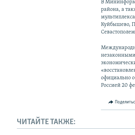
В Мининформе
района, а та
мультиплекса
Куйбышево, П
Севастополем
Международн
незаконными 
экономически
«восстановле
официально о
Россией 20 фе
Поделить
ЧИТАЙТЕ ТАКЖЕ: