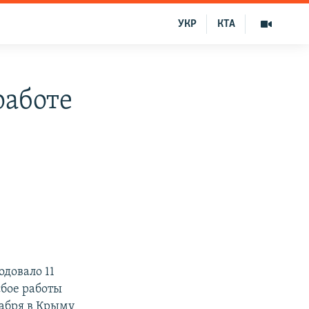
УКР
КТА
работе
довало 11
сбое работы
абря в Крыму