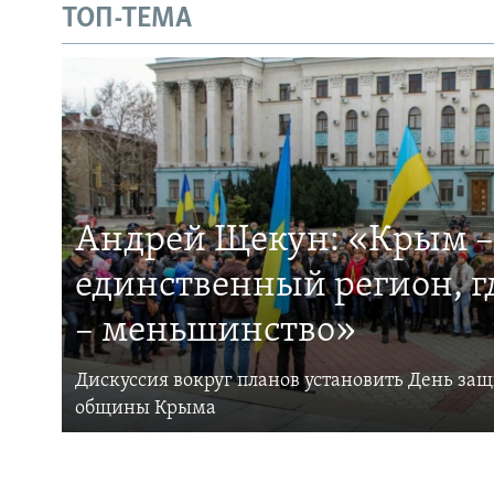
ТОП-ТЕМА
Андрей Щекун: «Крым –
единственный регион, 
– меньшинство»
Дискуссия вокруг планов установить День за
общины Крыма