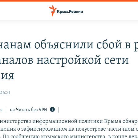
анам объяснили сбой в 
аналов настройкой сети
ния
06:31
ся
Читать без VPN
инистерство информационной политики Крыма обнаро
снения о зафиксированном на полуострове частичном 
. По сообщению крымского министерства, в конце дек