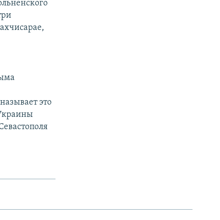
ольненского
три
Бахчисарае,
рыма
называет это
 Украины
Севастополя