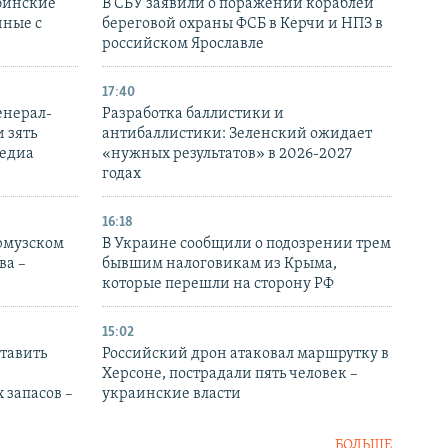
бинские
В СБУ заявили о поражении кораблей
нные с
береговой охраны ФСБ в Керчи и НПЗ в
российском Ярославле
17:40
енерал-
Разработка баллистики и
 зять
антибаллистики: Зеленский ожидает
медиа
«нужных результатов» в 2026-2027
годах
16:18
Ормузском
В Украине сообщили о подозрении трем
ва –
бывшим налоговикам из Крыма,
которые перешли на сторону РФ
15:02
тавить
Российский дрон атаковал маршрутку в
Херсоне, пострадали пять человек –
 запасов –
украинские власти
БОЛЬШЕ