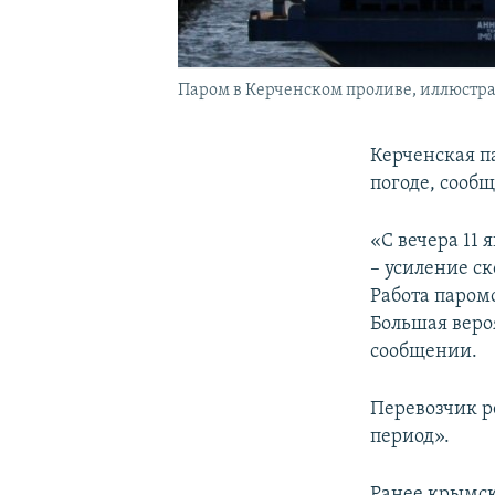
Паром в Керченском проливе, иллюстр
Керченская п
погоде, сооб
«С вечера 11 
– усиление ск
Работа паромо
Большая веро
сообщении.
Перевозчик р
период».
Ранее крымс