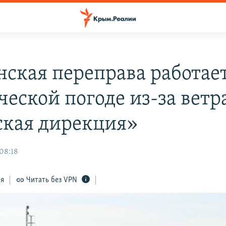
нская переправа работае
еской погоде из-за ветр
кая дирекция»
 08:18
ся
Читать без VPN