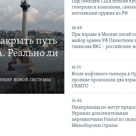
Под санкции США попали ку
генералы и компании, связа
поставками оружия из РФ
18:44
При взрыве в Москве погиб г
закрыть путь
майор армии РФ Плохотнюк и
главкома ВКС – российские 
. Реально ли
16:55
Возле нефтяного танкера в 
ление новой системы
проливе произошли два взры
UKMTO
15:40
Нидерланды не могут предос
Украине дополнительные
перехватчики Patriot из своих
Минобороны страны