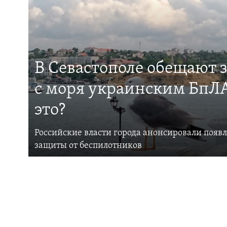
В Севастополе обещают 
с моря украинским БпЛА
это?
Российские власти города анонсировали появ
защиты от беспилотников