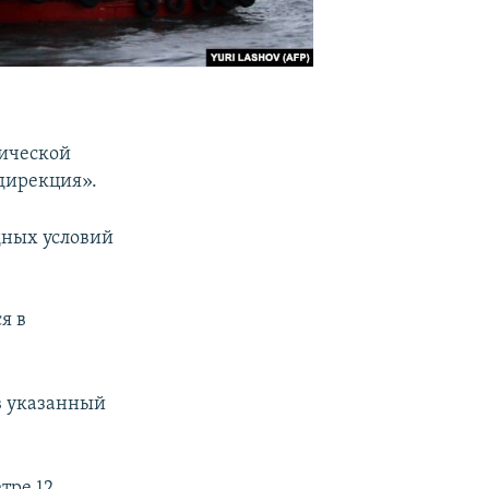
тической
дирекция».
одных условий
я в
в указанный
тре 12