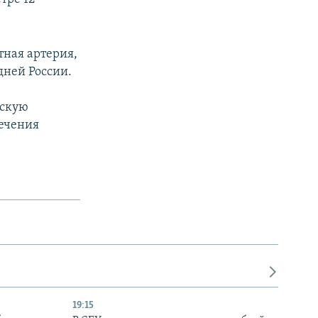
тная артерия,
ней России.
нскую
ечения
19:15