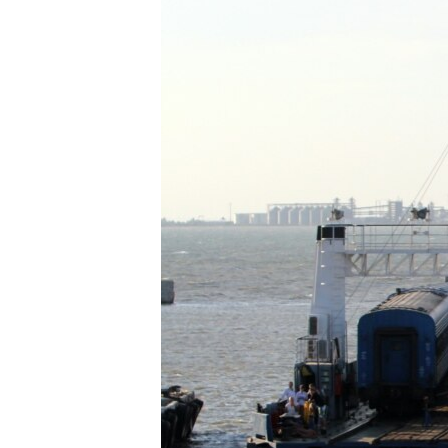
ПОБЕДИТЕЛЕЙ НЕ СУДЯТ?
КРЫМ.НЕПОКОРЕННЫЙ
ELIFBE
УКРАИНСКАЯ ПРОБЛЕМА КРЫМА