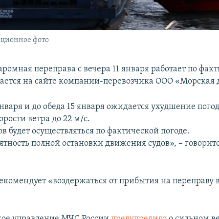
ационное фото
аромная переправа с вечера 11 января работает по фак
щается на сайте компании-перевозчика ООО «Морская 
января и до обеда 15 января ожидается ухудшение пог
орости ветра до 22 м/с.
в будет осуществляться по фактической погоде.
ятность полной остановки движения судов», – говоритс
екомендует «воздержаться от прибытия на переправу 
кое управление МЧС России
предупредило
о сильном ве