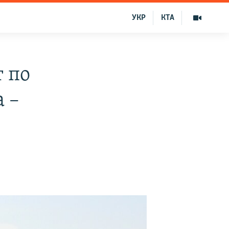
УКР
КТА
т по
а –