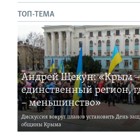
ТОП-ТЕМА
Андрей Щекун: «Крым –
единственный регион, 
– меньшинство»
Дискуссия вокруг планов установить День за
общины Крыма