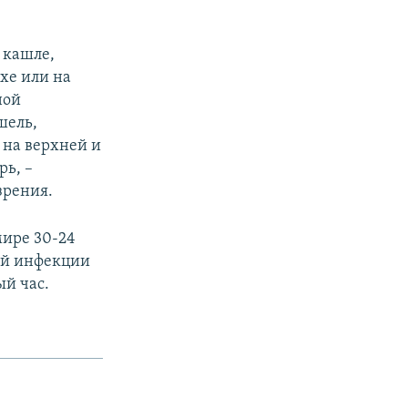
и кашле,
хе или на
ной
шель,
 на верхней и
рь, –
зрения.
мире 30-24
ой инфекции
ый час.