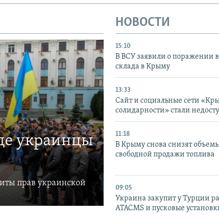
НОВОСТИ
15:10
В ВСУ заявили о поражении 
склада в Крыму
13:33
Сайт и социальные сети «Кр
солидарности» стали недост
11:18
где украинцы
В Крыму снова снизят объем
свободной продажи топлива
щиты прав украинской
09:05
Украина закупит у Турции р
ATACMS и пусковые установ