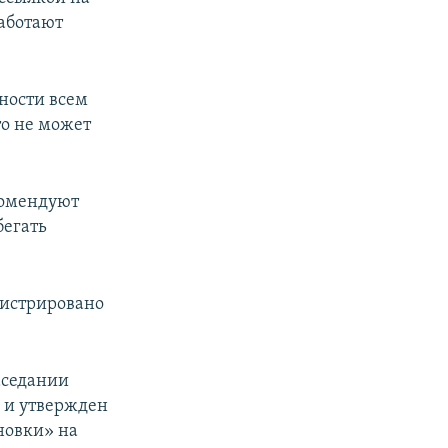
аботают
ности всем
то не может
комендуют
бегать
егистрировано
аседании
 и утвержден
новки» на