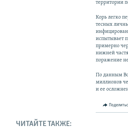
территории п
Корь легко пе
тесных личны
инфицированн
испытывает п
примерно чере
нижней частя
поражение не
По данным Вс
миллионов че
и ее осложнен
Поделить
ЧИТАЙТЕ ТАКЖЕ: