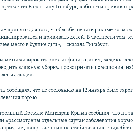
партамента Валентину Гинзбург, кабинеты прививок р
ие принято для того, чтобы обеспечить равные возмож
цинироваться и прививать детей. В частности тем, к
чее место в будние дни», – сказала Гинзбург.
обы минимизировать риск инфицирования, медики ре
оводить влажную уборку, проветривать помещения, из
пления людей.
ть сообщала, что по состоянию на 12 января было зар
олевания корью.
трольный Кремлю Минздрав Крыма сообщил, что на з
и «рассмотрены отдельные случаи заболевания корью
оприятий, направленный на стабилизацию эпидобста