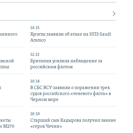
14:15
военного
Хуситы заявили об атаке на НПЗ Saudi
Aramco
12:22
ымской
Британия усилила наблюдение за
упны
российским флотом
10:14
ы
В СБС ВСУ заявили о поражении трех
судов российского «теневого флота» в
Черном море
18:10
акеты
Старший сын Кадырова получил звание
ки M270
«героя Чечни»