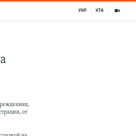
УКР
КТА
ка
учреждениях,
трации, от
ссылкой на