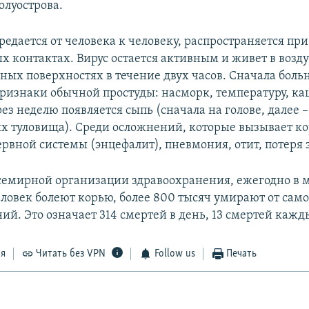
олуострова.
редается от человека к человеку, распространяется пр
х контактах. Вирус остается активным и живет в возду
ых поверхностях в течение двух часов. Сначала боль
ризнаки обычной простуды: насморк, температуру, ка
з неделю появляется сыпь (сначала на голове, далее –
х туловища). Среди осложнений, которые вызывает ко
рвной системы (энцефалит), пневмония, отит, потеря 
емирной организации здравоохранения, ежегодно в 
ловек болеют корью, более 800 тысяч умирают от сам
ий. Это означает 314 смертей в день, 13 смертей кажд
ся
Читать без VPN
Follow us
Печать