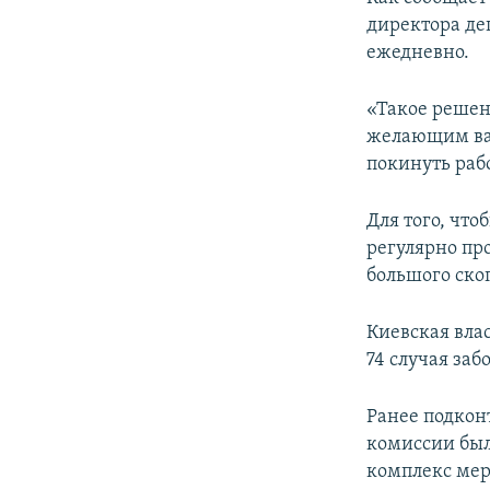
ПОБЕДИТЕЛЕЙ НЕ СУДЯТ?
директора де
КРЫМ.НЕПОКОРЕННЫЙ
ежедневно.
ELIFBE
«Такое решен
УКРАИНСКАЯ ПРОБЛЕМА КРЫМА
желающим вак
покинуть рабо
Для того, чт
регулярно пр
большого ско
Киевская влас
74 случая заб
Ранее подкон
комиссии был
комплекс мер